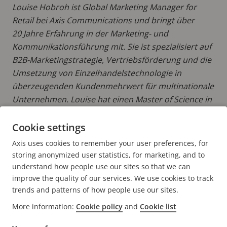
Louise Hobroh ist Global Marketing Manager for
Retail bei Axis Communications und bringt über
20 Jahre Erfahrung in der Marketing- und
Kommunikationsführung mit. Sie ist spezialisiert auf
B2B-Marketingstrategie, Vertriebsförderung und die
Umsetzung von Einzelhandelstechnologie in
überzeugenden Kundenmehrwert für multinationale
Unternehmen. Louise hat einen Master of Science in
Wirtschaftsingenieurwesen und
Industriemanagement.
Cookie settings
Axis uses cookies to remember your user preferences, for
MEHR BEITRÄGE LESEN VON LOUISE
storing anonymized user statistics, for marketing, and to
understand how people use our sites so that we can
improve the quality of our services. We use cookies to track
trends and patterns of how people use our sites.
More information:
Cookie policy
and
Cookie list
FOOTER
KONTAKT
Men