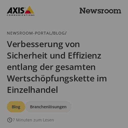
Zum
Hauptinhalt
Newsroom
springen
Axis
Communications
Breadcrumb
/
/
NEWSROOM-PORTAL
BLOG
Verbesserung von
Sicherheit und Effizienz
entlang der gesamten
Wertschöpfungskette im
Einzelhandel
Kategorien
Blog
Branchenlösungen
7 Minuten zum Lesen