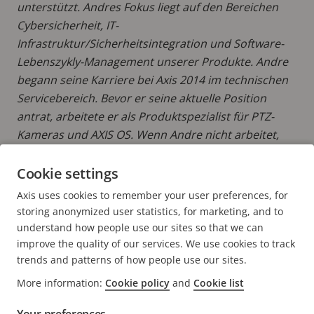
unterstützt. Andres Fokus liegt auf den Bereichen
Cybersicherheit, IT-
Infrastruktur/Sicherheitsintegration und Software-
Lebenszykly-Management unserer Produkte. Andre
begann seine Karriere bei Axis 2014 im technischen
Servicebereich. Bevor er seine aktuelle Position
antrat, arbeitete er als Produktspezialist für PTZ-
Kameras und AXIS OS. Wenn Andre nicht arbeitet,
verbringt er Zeit mit seiner Familie und mit
Heimwerkerprojekten.
Cookie settings
Axis uses cookies to remember your user preferences, for
MEHR BEITRÄGE LESEN VON ANDRE
storing anonymized user statistics, for marketing, and to
understand how people use our sites so that we can
improve the quality of our services. We use cookies to track
trends and patterns of how people use our sites.
More information:
Cookie policy
and
Cookie list
FOOTER
KONTAKT
Men