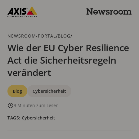
Zum
Hauptinhalt
Newsroom
springen
Axis
Communications
Breadcrumb
/
/
NEWSROOM-PORTAL
BLOG
Wie der EU Cyber Resilience
Act die Sicherheitsregeln
verändert
Kategorien
Blog
Cybersicherheit
9 Minuten zum Lesen
TAGS:
Cybersicherheit