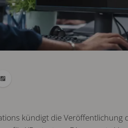
kedin
auf X
URL in die Zwischenablage kopieren
ions kündigt die Veröffentlichung d