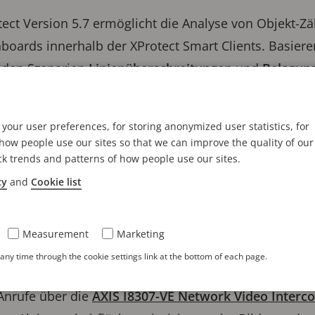
tect Version 5.7 ermöglicht die Analyse von Objekt-Zä
boards innerhalb der XProtect Smart Clients. Basiere
n den Szenarien
Linienüberschreitungen
und
Belegung
shboards eine effiziente Möglichkeit für XProtect-Nut
mme zu exportieren, um datenbasierte Entscheidungen
your user preferences, for storing anonymized user statistics, for
ow people use our sites so that we can improve the quality of our
assung, die aus Aktivitäten in einer Szene gesammelt
ck trends and patterns of how people use our sites.
lt werden, die Statistiken, Trends und Anomalien z
cy
and
Cookie list
 einer definierten Richtung zu zählen und Belegungs
eamen Axis-Geräte mit aktivierten Funktionen Echtzei
Measurement
Marketing
alisierung und Analyse.
ny time through the cookie settings link at the bottom of each page.
ht es Bedienern außerdem, visuelle Kommunikation a
Anrufe über die
AXIS I8307-VE Network Video Interc