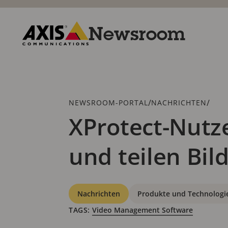
Zum
Hauptinhalt
springen
Newsroom
Axis
Communications
Breadcrumb
/
/
NEWSROOM-PORTAL
NACHRICHTEN
XProtect-Nutz
und teilen Bil
Kategorien
Nachrichten
Produkte und Technologi
TAGS:
Video Management Software