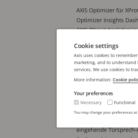
AXIS Optimizer für XPro
Optimizer Insights Dash
AXIS Object Analytics i
werden, bieten diese Da
Cookie settings
analysieren und Diagra
Axis uses cookies to remember 
marketing, and to understand h
Rohdaten zur Objekterf
services. We use cookies to tra
in Diagramme umgewande
More information:
Cookie poli
Vorlagen, um Objekte in
Your preferences
In beiden Szenarien str
Necessary
Functional
Unterstützung von Visu
You may change your preferences at a
Diese Version ermöglic
eingehende Türsprech-