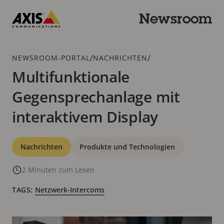
Zum
Hauptinhalt
Newsroom
springen
Axis
Communications
Breadcrumb
/
/
NEWSROOM-PORTAL
NACHRICHTEN
Multifunktionale
Gegensprechanlage mit
interaktivem Display
Kategorien
Nachrichten
Produkte und Technologien
2 Minuten zum Lesen
TAGS:
Netzwerk-Intercoms