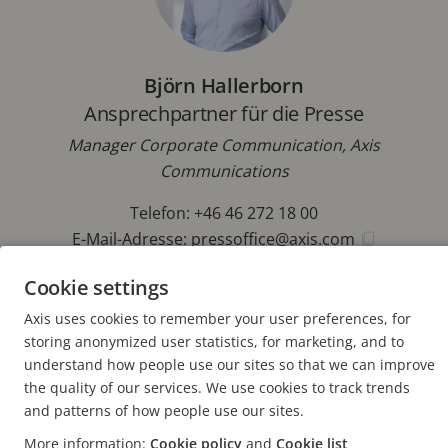
Björn Hallerborn
Ansprechpartner für die Presse
Manager Corporate Communication, Axis
Communications
Telefon: +46 46 272 18 00
E-Mail-Adresse:
pressoffice@axis.com
Cookie settings
Axis uses cookies to remember your user preferences, for
storing anonymized user statistics, for marketing, and to
FOOTER
understand how people use our sites so that we can improve
KONTAKT
Men
the quality of our services. We use cookies to track trends
erwei
and patterns of how people use our sites.
NEWS & STORYS
Kontaktieren Sie uns
Men
More information:
Cookie policy
and
Cookie list
erwei