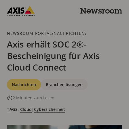
Zum
Hauptinhalt
Newsroom
springen
Axis
Communications
Breadcrumb
/
/
NEWSROOM-PORTAL
NACHRICHTEN
Axis erhält SOC 2®-
Bescheinigung für Axis
Cloud Connect
Kategorien
Nachrichten
Branchenlösungen
2 Minuten zum Lesen
TAGS:
Cloud
|
Cybersicherheit