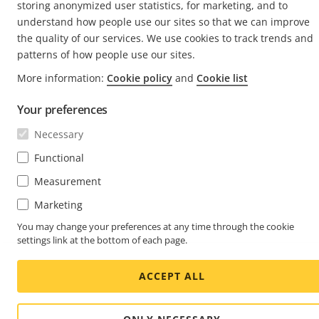
Life at Axis
storing anonymized user statistics, for marketing, and to
Newsletter abonnieren
Engineering at Axis
understand how people use our sites so that we can improve
Abonnieren Sie die E-Mails mit
the quality of our services. We use cookies to track trends and
patterns of how people use our sites.
GERMANY / DEUTSCH NEWSROOM
Sicherheitsbenachrichtigungen von Axis
More information:
Cookie policy
and
Cookie list
Social
Facebook
Linkedin
Youtube
X
Instagram
Media
Your preferences
(Twitter)
Menu
Necessary
Cookie settings
Impressum
Functional
© 2026 Axis Communications AB. Alle Rechte vorbehalten.
Measurement
Marketing
You may change your preferences at any time through the cookie
settings link at the bottom of each page.
ACCEPT ALL