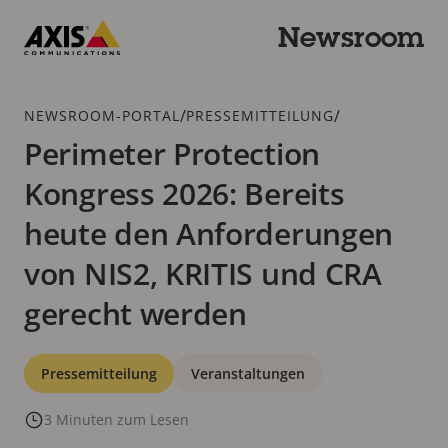
Zum
Hauptinhalt
Newsroom
springen
Axis
Communications
Breadcrumb
/
/
NEWSROOM-PORTAL
PRESSEMITTEILUNG
Perimeter Protection
Kongress 2026: Bereits
heute den Anforderungen
von NIS2, KRITIS und CRA
gerecht werden
Kategorien
Pressemitteilung
Veranstaltungen
3 Minuten zum Lesen