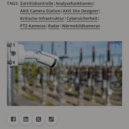
TAGS:
Zutrittskontrolle
|
Analysefunktionen
|
AXIS Camera Station
|
AXIS Site Designer
|
Kritische Infrastruktur
|
Cybersicherheit
|
PTZ-Kameras
|
Radar
|
Wärmebildkameras
Freigabe
Teilen auf Facebook
Teilen auf Linkedin
Teilen auf X
URL in die Zwischenablage kopieren