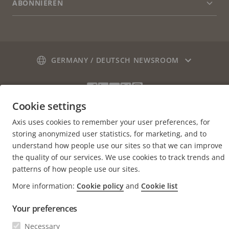
ABONNIEREN
Erfahrungsberichte
Men
erwei
Life at Axis
Newsletter abonnieren
Engineering at Axis
Abonnieren Sie die E-Mails mit
GERMANY / DEUTSCH NEWSROOM
Sicherheitsbenachrichtigungen von Axis
Social
Facebook
Linkedin
Youtube
X
Instagram
Media
(Twitter)
Cookie settings
Menu
Axis uses cookies to remember your user preferences, for
Cookie settings
Impressum
storing anonymized user statistics, for marketing, and to
understand how people use our sites so that we can improve
© 2026 Axis Communications AB. Alle Rechte vorbehalten.
the quality of our services. We use cookies to track trends and
patterns of how people use our sites.
More information:
Cookie policy
and
Cookie list
Your preferences
Necessary