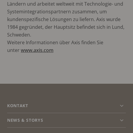
Ländern und arbeitet weltweit mit Technologie- und
Systemintegrationspartnern zusammen, um
kundenspezifische Lösungen zu liefern. Axis wurde
1984 gegründet, der Hauptsitz befindet sich in Lund,
Schweden.
Weitere Informationen über Axis finden Sie
unter
www.axis.com
FOOTER
KONTAKT
Men
erwei
NEWS & STORYS
Kontaktieren Sie uns
Men
erwei
Experience Center