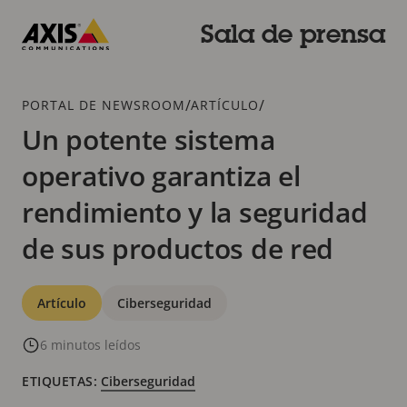
Saltar
al
Sala de prensa
contenido
Axis
principal
Communications
Breadcrumb
/
/
PORTAL DE NEWSROOM
ARTÍCULO
Un potente sistema
operativo garantiza el
rendimiento y la seguridad
de sus productos de red
Categorías
Artículo
Ciberseguridad
6 minutos leídos
ETIQUETAS:
Ciberseguridad