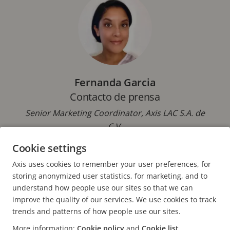
Fernanda Garcia
Contacto de prensa
Senior Marketing Coordinator, Axis LAC S.A. de
C.V.
Cookie settings
Correo electrónico:
fernanda.garcia@axis.com
Axis uses cookies to remember your user preferences, for
storing anonymized user statistics, for marketing, and to
understand how people use our sites so that we can
improve the quality of our services. We use cookies to track
trends and patterns of how people use our sites.
FOOTER
More information:
Cookie policy
and
Cookie list