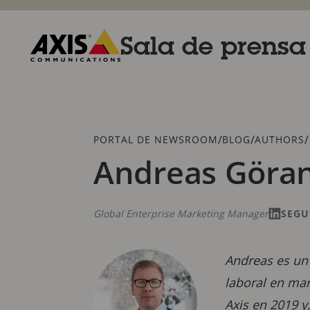
Saltar
al
contenido
Sala de prensa
principal
Axis
Communications
Breadcrumb
/
/
/
PORTAL DE NEWSROOM
BLOG
AUTHORS
Andreas Göra
Global Enterprise Marketing Manager
SEGU
Andreas es un
laboral en mar
Axis en 2019 y