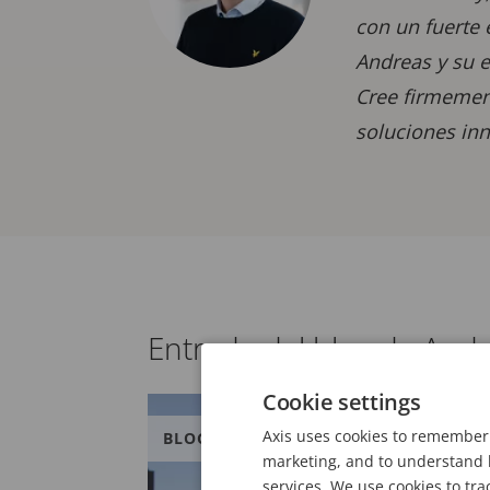
con un fuerte 
Andreas y su 
Cree firmement
soluciones inn
Entrada del blog de And
Cookie settings
Axis uses cookies to remember 
BLOG
marketing, and to understand h
services. We use cookies to tra