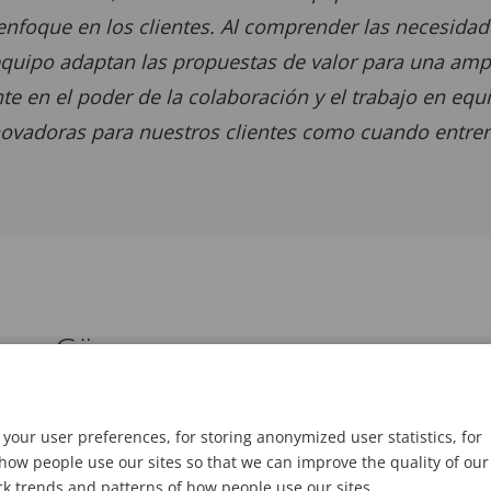
enfoque en los clientes. Al comprender las necesidad
equipo adaptan las propuestas de valor para una amp
e en el poder de la colaboración y el trabajo en equi
ovadoras para nuestros clientes como cuando entrena
reas Göransson
your user preferences, for storing anonymized user statistics, for
ow people use our sites so that we can improve the quality of our
ck trends and patterns of how people use our sites.