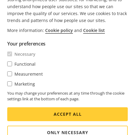
understand how people use our sites so that we can
improve the quality of our services. We use cookies to track
trends and patterns of how people use our sites.
FOOTER
More information:
Cookie policy
and
Cookie list
CONTACTO
Expa
men
Your preferences
NOTICIAS E HISTORIAS
Contacto
Expa
Necessary
men
Experience Center
SUSCRÍBASE
Historias de clientes
Functional
Expa
men
Life at Axis
Measurement
Suscríbase al boletín
Engineering at Axis
Marketing
Suscríbase a los correos electrónicos de notificación
You may change your preferences at any time through the cookie
COLOMBIA / ESPAÑOL SALA DE PRENSA
de seguridad de Axis
settings link at the bottom of each page.
Social
ACCEPT ALL
Facebook
Linkedin
Youtube
X
Instagram
Media
(Twitter)
Menu
ONLY NECESSARY
Cookie settings
Aviso legal