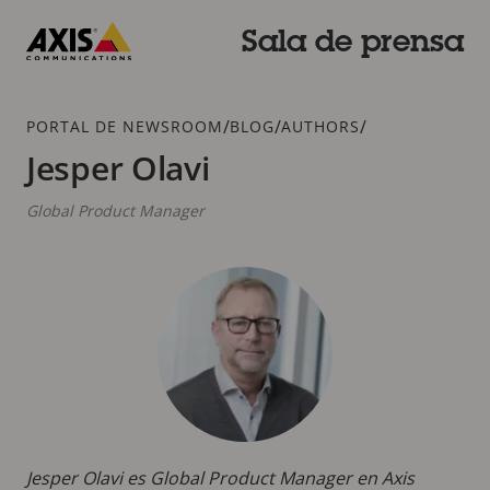
Saltar
al
Sala de prensa
contenido
Axis
principal
Communications
Breadcrumb
/
/
/
PORTAL DE NEWSROOM
BLOG
AUTHORS
Jesper Olavi
Global Product Manager
Jesper Olavi es Global Product Manager en Axis