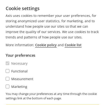
Universidad de Texas en Arlington.
Cookie settings
MÁS INFORMACIÓN DE ENTRADAS DE JOE
Axis uses cookies to remember your user preferences, for
storing anonymized user statistics, for marketing, and to
understand how people use our sites so that we can
improve the quality of our services. We use cookies to track
trends and patterns of how people use our sites.
FOOTER
More information:
Cookie policy
and
Cookie list
CONTACTO
Expa
men
Your preferences
NOTICIAS E HISTORIAS
Contacto
Expa
Necessary
men
Experience Center
SUSCRÍBASE
Historias de clientes
Functional
Expa
men
Life at Axis
Measurement
Suscríbase al boletín
Engineering at Axis
Marketing
Suscríbase a los correos electrónicos de notificación
You may change your preferences at any time through the cookie
COLOMBIA / ESPAÑOL SALA DE PRENSA
de seguridad de Axis
settings link at the bottom of each page.