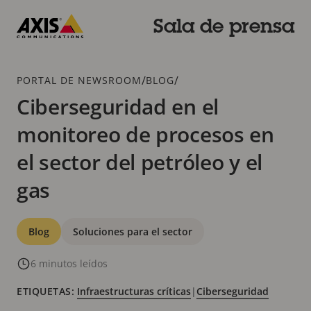
Saltar
al
Sala de prensa
contenido
Axis
principal
Communications
Breadcrumb
/
/
PORTAL DE NEWSROOM
BLOG
Ciberseguridad en el
monitoreo de procesos en
el sector del petróleo y el
gas
Categorías
Blog
Soluciones para el sector
6 minutos leídos
ETIQUETAS:
Infraestructuras críticas
|
Ciberseguridad