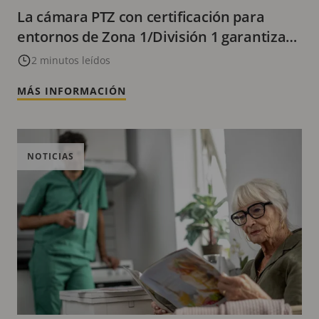
La cámara PTZ con certificación para
entornos de Zona 1/División 1 garantiza
operaciones seguras en entornos
2 minutos leídos
peligrosos
MÁS INFORMACIÓN
NOTICIAS