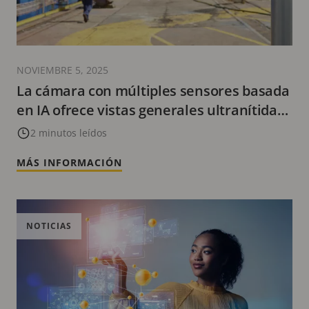
NOVIEMBRE 5, 2025
La cámara con múltiples sensores basada
en IA ofrece vistas generales ultranítidas
en condiciones adversas
2 minutos leídos
MÁS INFORMACIÓN
NOTICIAS