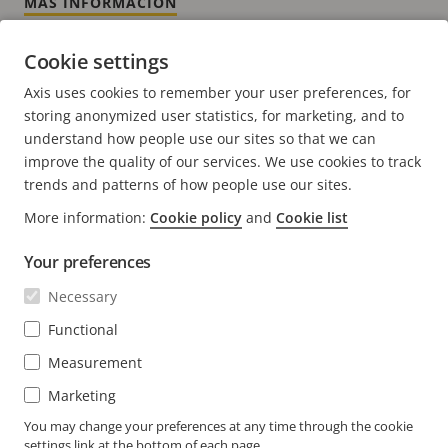
MÁS INFORMACIÓN
Cookie settings
PÁGINA
1
PAGE
2
PAGE
3
PAGE
4
PAGE
5
PÁGINA
>
Axis uses cookies to remember your user preferences, for
ACTUAL
SIGUIENTE
storing anonymized user statistics, for marketing, and to
understand how people use our sites so that we can
improve the quality of our services. We use cookies to track
trends and patterns of how people use our sites.
FOOTER
More information:
Cookie policy
and
Cookie list
CONTACTO
Expa
men
Your preferences
NOTICIAS E HISTORIAS
Contacto
Expa
Necessary
men
Experience Center
SUSCRÍBASE
Historias de clientes
Functional
Expa
men
Life at Axis
Measurement
Suscríbase al boletín
Engineering at Axis
Marketing
Suscríbase a los correos electrónicos de notificación
You may change your preferences at any time through the cookie
COLOMBIA / ESPAÑOL SALA DE PRENSA
de seguridad de Axis
settings link at the bottom of each page.