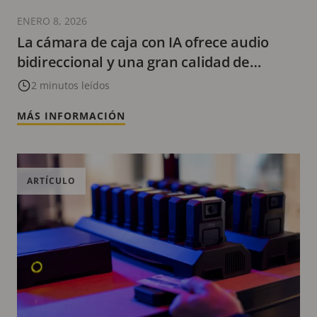
ENERO 8, 2026
La cámara de caja con IA ofrece audio
bidireccional y una gran calidad de
imagen tanto de día como de noche
2 minutos leídos
MÁS INFORMACIÓN
ARTÍCULO