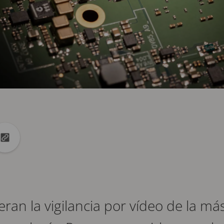
k
Linkedin
tir en X
Copiar la url en el portapapeles
eran la vigilancia por vídeo de la más