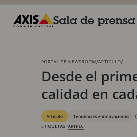
Saltar
al
contenido
Sala de prensa
principal
Axis
Communications
Breadcrumb
/
/
PORTAL DE NEWSROOM
ARTÍCULO
Desde el prim
calidad en cad
Categorías
Artículo
Tendencias e innovaciones
ETIQUETAS:
ARTPEC