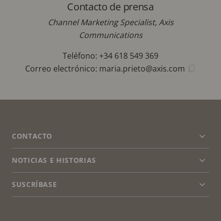
Contacto de prensa
Channel Marketing Specialist, Axis
Communications
Teléfono: +34 618 549 369
Correo electrónico:
maria.prieto@axis.com
FOOTER
CONTACTO
Expa
men
NOTICIAS E HISTORIAS
Contacto
Expa
men
Experience Center
SUSCRÍBASE
Historias de clientes
Expa
men
Life at Axis
Suscríbase al boletín
Engineering at Axis