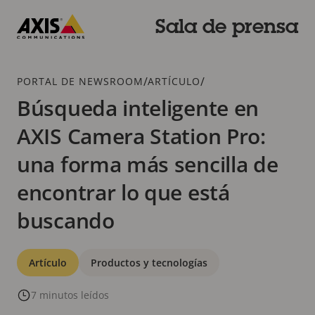
Saltar
al
Sala de prensa
contenido
Axis
principal
Communications
Breadcrumb
/
/
PORTAL DE NEWSROOM
ARTÍCULO
Búsqueda inteligente en
AXIS Camera Station Pro:
una forma más sencilla de
encontrar lo que está
buscando
Categorías
Artículo
Productos y tecnologías
7 minutos leídos