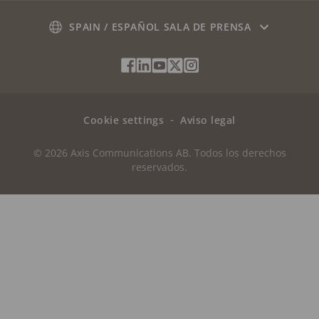
Suscríbase a los correos electrónicos de notificación
SPAIN / ESPAÑOL SALA DE PRENSA
de seguridad de Axis
Social
Facebook
Linkedin
Youtube
X
Instagram
Media
(Twitter)
Menu
Cookie settings
Aviso legal
© 2026 Axis Communications AB. Todos los derechos
reservados.