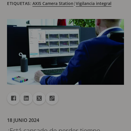
ETIQUETAS:
AXIS Camera Station
|
Vigilancia integral
Recurso compartido
Compartir en Facebook
Compartir en Linkedin
Compartir en X
Copiar la url en el portapapeles
18 JUNIO 2024
¿Está cansado de perder tiempo