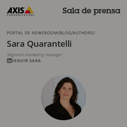
Saltar
al
Sala de prensa
contenido
Axis
principal
Communications
Breadcrumb
/
/
/
PORTAL DE NEWSROOM
BLOG
AUTHORS
Sara Quarantelli
Segment marketing manager
SEGUIR SARA