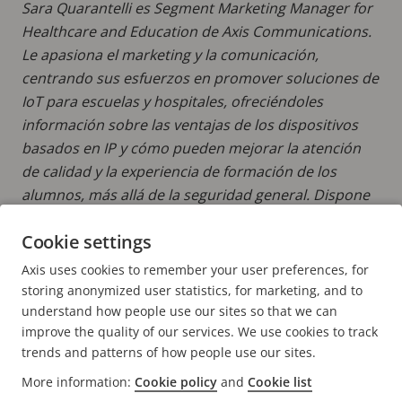
Sara Quarantelli es Segment Marketing Manager for
Healthcare and Education de Axis Communications.
Le apasiona el marketing y la comunicación,
centrando sus esfuerzos en promover soluciones de
IoT para escuelas y hospitales, ofreciéndoles
información sobre las ventajas de los dispositivos
basados en IP y cómo pueden mejorar la atención
de calidad y la experiencia de formación de los
alumnos, más allá de la seguridad general. Dispone
de conocimientos relacionados con la venta de
Cookie settings
soluciones, marketing de productos y marketing
multicanal.
Axis uses cookies to remember your user preferences, for
storing anonymized user statistics, for marketing, and to
understand how people use our sites so that we can
improve the quality of our services. We use cookies to track
trends and patterns of how people use our sites.
FOOTER
More information:
Cookie policy
and
Cookie list
CONTACTO
Expa