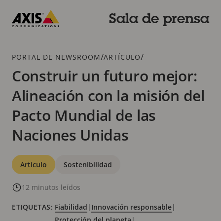
Saltar
al
Sala de prensa
contenido
Axis
principal
Communications
Breadcrumb
/
/
PORTAL DE NEWSROOM
ARTÍCULO
Construir un futuro mejor:
Alineación con la misión del
Pacto Mundial de las
Naciones Unidas
Categorías
Artículo
Sostenibilidad
12 minutos leídos
ETIQUETAS:
Fiabilidad
|
Innovación responsable
|
Protección del planeta
|