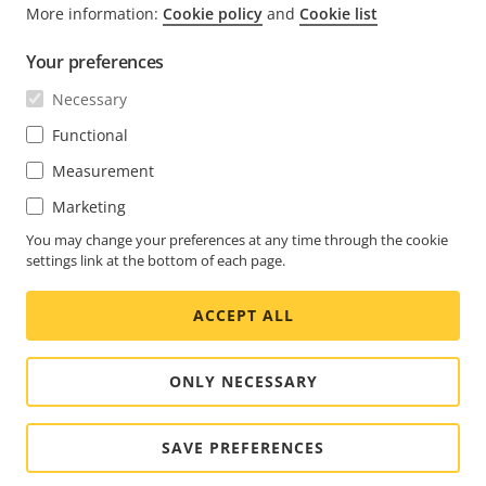
FOOTER
More information:
Cookie policy
and
Cookie list
CONTACTO
Expa
men
Your preferences
NOTICIAS E HISTORIAS
Contacto
Expa
Necessary
men
Experience Center
SUSCRÍBASE
Historias de clientes
Functional
Expa
men
Life at Axis
Measurement
Suscríbase al boletín
Engineering at Axis
Marketing
Suscríbase a los correos electrónicos de notificación
You may change your preferences at any time through the cookie
MEXICO / ESPAÑOL SALA DE PRENSA
de seguridad de Axis
settings link at the bottom of each page.
Social
ACCEPT ALL
Facebook
Linkedin
Youtube
X
Instagram
Media
(Twitter)
Menu
ONLY NECESSARY
Cookie settings
Aviso legal
© 2026 Axis Communications AB. Todos los derechos
SAVE PREFERENCES
reservados.