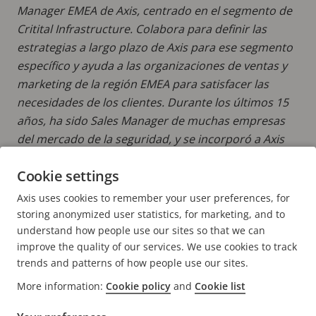
Manager EMEA de Axis, centrado en el segmento de
Critital Infrastructure. Colabora para definir las
estrategias a largo plazo de Axis para ese segmento
específico y ayuda a las organizaciones de ventas y
marketing de la región EMEA para satisfacer las
necesidades de los clientes. Durante los últimos 15
años, ha sido Sales Manager de muchas empresas
del mercado de la seguridad, y se incorporó a Axis
en 2016. En su tiempo libre, se le puede encontrar
Cookie settings
escalando, esquiando o en parapente en el corazón
de los Alpes italianos.
Axis uses cookies to remember your user preferences, for
storing anonymized user statistics, for marketing, and to
understand how people use our sites so that we can
improve the quality of our services. We use cookies to track
trends and patterns of how people use our sites.
FOOTER
More information:
Cookie policy
and
Cookie list
CONTACTO
Expa
men