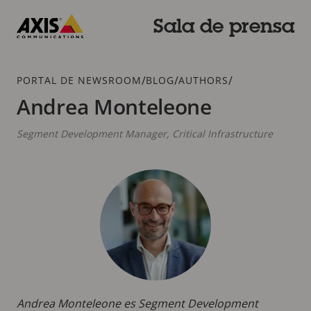
Saltar
al
Sala de prensa
contenido
Axis
principal
Communications
Breadcrumb
/
/
/
PORTAL DE NEWSROOM
BLOG
AUTHORS
Andrea Monteleone
Segment Development Manager, Critical Infrastructure
Andrea Monteleone es Segment Development