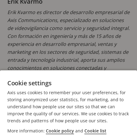
Erik Kvarmo
Erik Kvarmo es director de desarrollo empresarial de
Axis Communications, especializado en soluciones
de videovigilancia como servicio y seguridad integral.
Con formación en ingeniería y más de 15 años de
experiencia en desarrollo empresarial, ventas y
marketing en los sectores de seguridad, sistemas de
entrada y tecnología industrial, aporta sus amplios
conocimientos en soluciones conectadas y
transformación digital.
Cookie settings
MÁS INFORMACIÓN DE ENTRADAS DE ERIK
Axis uses cookies to remember your user preferences, for
storing anonymized user statistics, for marketing, and to
understand how people use our sites so that we can
improve the quality of our services. We use cookies to track
trends and patterns of how people use our sites.
FOOTER
More information:
Cookie policy
and
Cookie list
CONTACTO
Expa