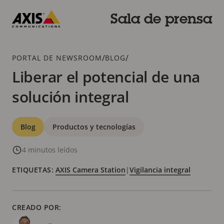
Saltar
al
Sala de prensa
contenido
Axis
principal
Communications
Breadcrumb
/
/
PORTAL DE NEWSROOM
BLOG
Liberar el potencial de una
solución integral
Categorías
Blog
Productos y tecnologías
4 minutos leídos
ETIQUETAS:
AXIS Camera Station
|
Vigilancia integral
CREADO POR: