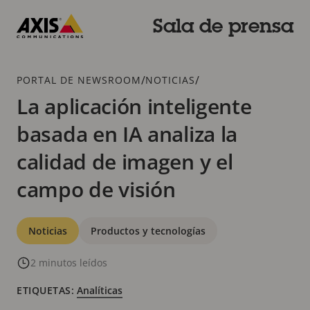
Saltar
al
Sala de prensa
contenido
Axis
principal
Communications
Breadcrumb
/
/
PORTAL DE NEWSROOM
NOTICIAS
La aplicación inteligente
basada en IA analiza la
calidad de imagen y el
campo de visión
Categorías
Noticias
Productos y tecnologías
2 minutos leídos
ETIQUETAS:
Analíticas