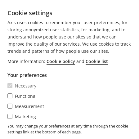
Cookie settings
Correo electrónico:
fernanda.garcia@axis.com
Axis uses cookies to remember your user preferences, for
storing anonymized user statistics, for marketing, and to
understand how people use our sites so that we can
improve the quality of our services. We use cookies to track
trends and patterns of how people use our sites.
FOOTER
More information:
Cookie policy
and
Cookie list
CONTACTO
Expa
men
Your preferences
NOTICIAS E HISTORIAS
Contacto
Expa
Necessary
men
Experience Center
SUSCRÍBASE
Historias de clientes
Functional
Expa
men
Life at Axis
Measurement
Suscríbase al boletín
Engineering at Axis
Marketing
Suscríbase a los correos electrónicos de notificación
You may change your preferences at any time through the cookie
MEXICO / ESPAÑOL SALA DE PRENSA
de seguridad de Axis
settings link at the bottom of each page.