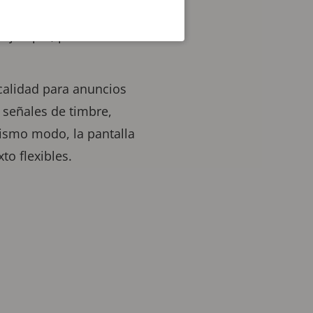
den mezclar y combinar
r ejemplo, para crear un
 calidad para anuncios
 señales de timbre,
mismo modo, la pantalla
xto flexibles.