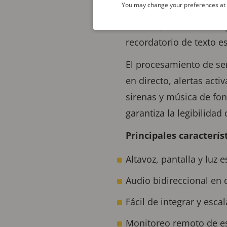
You may change your preferences at a
y animaciones de texto
el audio, mostrar texto
recordatorio de texto e
El procesamiento de señ
en directo, alertas act
sirenas y música de fon
garantiza la legibilidad
Principales caracterís
Altavoz, pantalla y luz
Audio bidireccional en
Fácil de integrar y escal
Monitoreo remoto de e