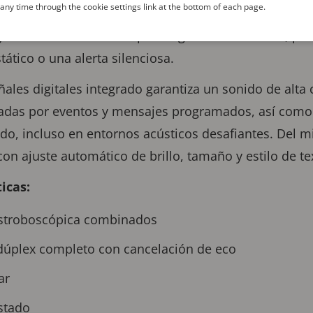
ny time through the cookie settings link at the bottom of each page.
 para diferentes entornos. Además, los usuarios pue
 y utilizar luz estroboscópica según sea necesario, po
stático o una alerta silenciosa.
ales digitales integrado garantiza un sonido de alta
ivadas por eventos y mensajes programados, así como
do, incluso en entornos acústicos desafiantes. Del 
 con ajuste automático de brillo, tamaño y estilo de te
ticas:
 estroboscópica combinados
 dúplex completo con cancelación de eco
ar
stado