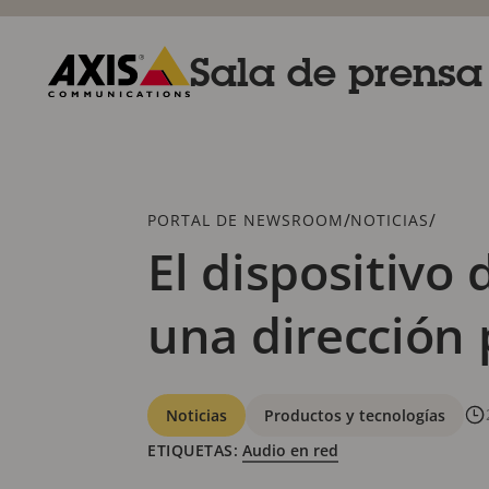
Saltar
al
contenido
Sala de prensa
principal
Axis
Communications
Breadcrumb
/
/
PORTAL DE NEWSROOM
NOTICIAS
El dispositivo
una dirección
Categorías
Noticias
Productos y tecnologías
ETIQUETAS:
Audio en red