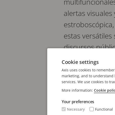
multifuncionale
alertas visuale
estroboscópica, 
estas versátiles
discursos públic
transporte y m
Cookie settings
Axis uses cookies to remember 
AXIS C1710 Network Dis
marketing, and to understand h
services. We use cookies to tra
Display Speaker, son a
More information:
Cookie poli
urgentes. Basada en est
masiva de terceros par
Your preferences
Necessary
Functional
La pantalla y el estrob