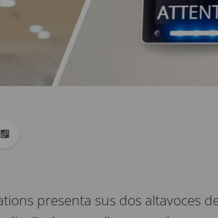
k
Linkedin
tir en X
Copiar la url en el portapapeles
ions presenta sus dos altavoces de