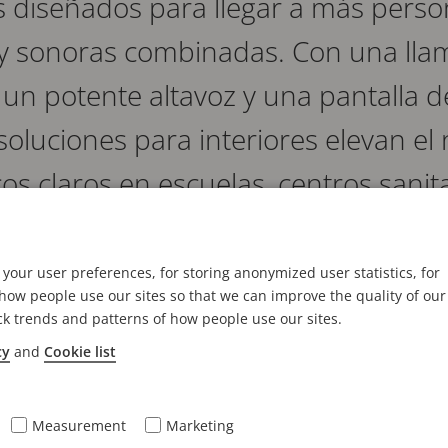
s diseñados para llegar a más perso
s y sonoras combinadas. Con una lla
un potente altavoz y una pantalla de
 soluciones para interiores elevan el 
os claros en escuelas, centros sanit
ás.
your user preferences, for storing anonymized user statistics, for
play Speaker y el modelo de pasillo de doble cara, 
ow people use our sites so that we can improve the quality of our
ck trends and patterns of how people use our sites.
decuados para comunicaciones públicas generales y l
cy
and
Cookie list
ándares abiertos, la serie AXIS C17 se integra con si
a garantizar una comunicación eficaz cuando más im
Measurement
Marketing
oscopio son personalizables, ofreciendo una variedad