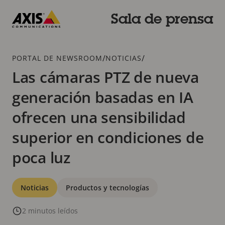
Saltar
al
Sala de prensa
contenido
Axis
principal
Communications
Breadcrumb
/
/
PORTAL DE NEWSROOM
NOTICIAS
Las cámaras PTZ de nueva
generación basadas en IA
ofrecen una sensibilidad
superior en condiciones de
poca luz
Categorías
Noticias
Productos y tecnologías
2 minutos leídos