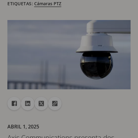
ETIQUETAS:
Cámaras PTZ
Recurso compartido
Compartir en Facebook
Compartir en Linkedin
Compartir en X
Copiar la url en el portapapeles
ABRIL 1, 2025
Axis Communications presenta dos