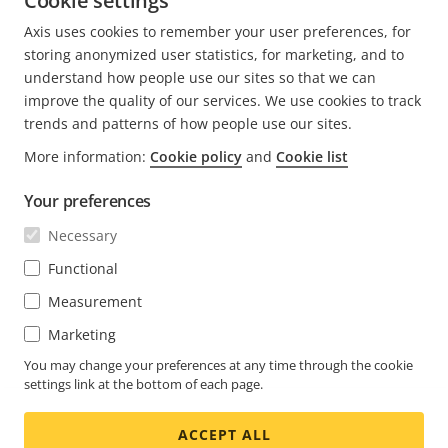
Cookie settings
Axis uses cookies to remember your user preferences, for
storing anonymized user statistics, for marketing, and to
understand how people use our sites so that we can
improve the quality of our services. We use cookies to track
trends and patterns of how people use our sites.
FOOTER
More information:
Cookie policy
and
Cookie list
CONTACTO
Expa
men
Your preferences
NOTICIAS E HISTORIAS
Contacto
Expa
Necessary
men
Experience Center
SUSCRÍBASE
Historias de clientes
Functional
Expa
men
Life at Axis
Measurement
Suscríbase al boletín
Engineering at Axis
Marketing
Suscríbase a los correos electrónicos de notificación
You may change your preferences at any time through the cookie
MEXICO / ESPAÑOL SALA DE PRENSA
de seguridad de Axis
settings link at the bottom of each page.
Social
ACCEPT ALL
Facebook
Linkedin
Youtube
X
Instagram
Media