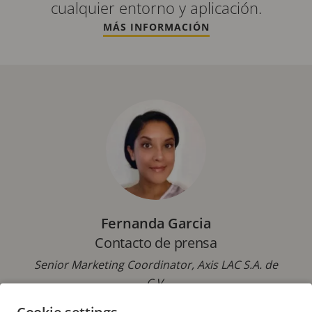
cualquier entorno y aplicación.
MÁS INFORMACIÓN
Fernanda Garcia
Contacto de prensa
Senior Marketing Coordinator, Axis LAC S.A. de
C.V.
Correo electrónico:
fernanda.garcia@axis.com