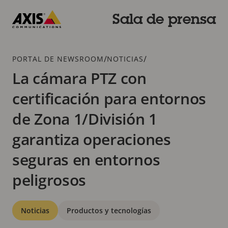
Saltar
al
Sala de prensa
contenido
Axis
principal
Communications
Breadcrumb
/
/
PORTAL DE NEWSROOM
NOTICIAS
La cámara PTZ con
certificación para entornos
de Zona 1/División 1
garantiza operaciones
seguras en entornos
peligrosos
Categorías
Noticias
Productos y tecnologías