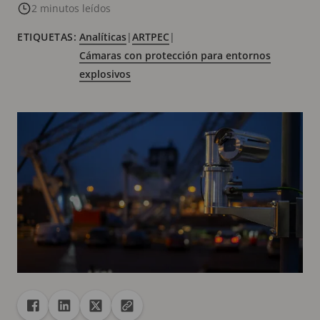
2 minutos leídos
ETIQUETAS:
Analíticas
|
ARTPEC
|
Cámaras con protección para entornos
explosivos
Recurso compartido
Compartir en Facebook
Compartir en Linkedin
Compartir en X
Copiar la url en el portapapeles