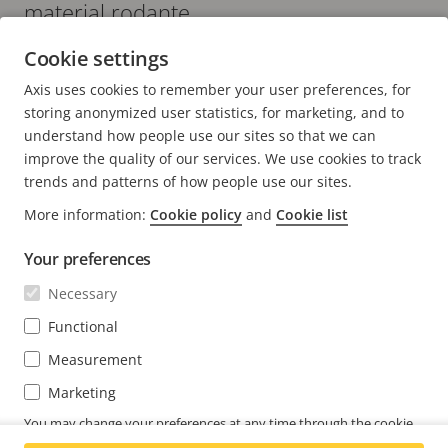
material rodante.
Cookie settings
Axis uses cookies to remember your user preferences, for
storing anonymized user statistics, for marketing, and to
understand how people use our sites so that we can
improve the quality of our services. We use cookies to track
FOOTER
trends and patterns of how people use our sites.
CONTACTO
Expa
More information:
Cookie policy
and
Cookie list
men
NOTICIAS E HISTORIAS
Contacto
Expa
Your preferences
men
Experience Center
SUSCRÍBASE
Necessary
Historias de clientes
Expa
men
Functional
Life at Axis
Suscríbase al boletín
Engineering at Axis
Measurement
Suscríbase a los correos electrónicos de notificación
Marketing
MEXICO / ESPAÑOL SALA DE PRENSA
de seguridad de Axis
You may change your preferences at any time through the cookie
settings link at the bottom of each page.