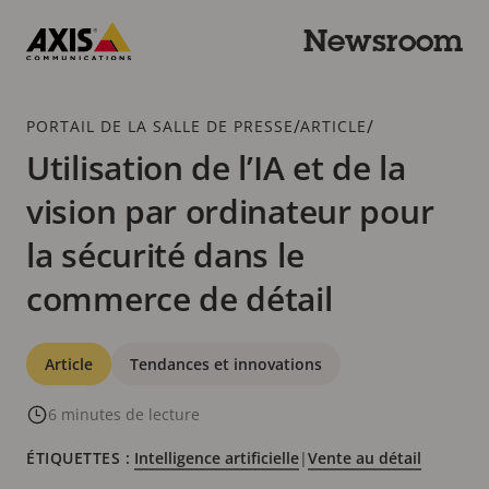
Passer
au
Newsroom
contenu
Axis
principal
Communications
Fil
/
/
PORTAIL DE LA SALLE DE PRESSE
ARTICLE
d'Ariane
Utilisation de l’IA et de la
vision par ordinateur pour
la sécurité dans le
commerce de détail
Catégories
Article
Tendances et innovations
6 minutes de lecture
ÉTIQUETTES :
Intelligence artificielle
|
Vente au détail