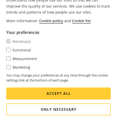
understand how people use our sites so that we can
improve the quality of our services. We use cookies to track
trends and patterns of how people use our sites.
More information:
Cookie policy
and
Cookie list
FOOTER
CONTACT
Déve
Your preferences
le
men
ACTUALITÉS ET TÉMOIGNAGES
Necessary
Nous contacter
Déve
le
Centre d'Expérience
Functional
men
S'ABONNER
Témoignages de clients
Déve
Measurement
le
Life at Axis
men
S'abonner à la newsletter
Marketing
Engineering at Axis
Abonnez-vous aux e-mails de notification sur la
You may change your preferences at any time through the cookie
settings link at the bottom of each page.
BELGIUM / FRANÇAIS NEWSROOM
sécurité d'Axis
ACCEPT ALL
Social
Facebook
Linkedin
Youtube
X
Instagram
Media
(Twitter)
Menu
ONLY NECESSARY
Cookie settings
Imprint