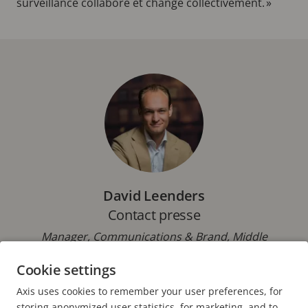
surveillance collabore et change collectivement. »
David Leenders
Contact presse
Manager, Communications & Brand, Middle
Europe, Axis Communications BV
Cookie settings
Téléphone : +31 613 116 247
Axis uses cookies to remember your user preferences, for
E-mail :
david.leenders@axis.com
storing anonymized user statistics, for marketing, and to