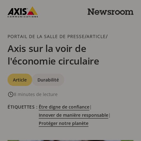
Passer
au
Newsroom
contenu
Axis
principal
Communications
Fil
/
/
PORTAIL DE LA SALLE DE PRESSE
ARTICLE
d'Ariane
Axis sur la voir de
l'économie circulaire
Catégories
Article
Durabilité
8 minutes de lecture
ÉTIQUETTES :
Être digne de confiance
|
Innover de manière responsable
|
Protéger notre planète