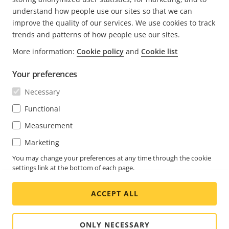
understand how people use our sites so that we can
improve the quality of our services. We use cookies to track
trends and patterns of how people use our sites.
More information:
Cookie policy
and
Cookie list
FOOTER
CONTACT
Déve
Your preferences
le
men
ACTUALITÉS ET TÉMOIGNAGES
Necessary
Nous contacter
Déve
le
Centre d'Expérience
Functional
men
S'ABONNER
Témoignages de clients
Déve
Measurement
le
Life at Axis
men
S'abonner à la newsletter
Marketing
Engineering at Axis
Abonnez-vous aux e-mails de notification sur la
You may change your preferences at any time through the cookie
settings link at the bottom of each page.
BELGIUM / FRANÇAIS NEWSROOM
sécurité d'Axis
ACCEPT ALL
Social
Facebook
Linkedin
Youtube
X
Instagram
Media
(Twitter)
Menu
ONLY NECESSARY