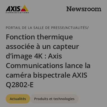
Passer
au
Newsroom
contenu
Axis
principal
Communications
Fil
/
/
PORTAIL DE LA SALLE DE PRESSE
ACTUALITÉS
d'Ariane
Fonction thermique
associée à un capteur
d’image 4K : Axis
Communications lance la
caméra bispectrale AXIS
Q2802-E
Catégories
Actualités
Produits et technologies