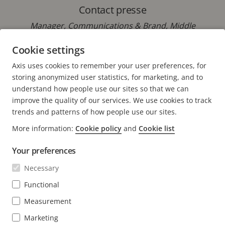
Contact presse
Manager, Communications & Brand, Middle
Europe, Axis Communications BV
Cookie settings
Téléphone : +31 613 116 247
Axis uses cookies to remember your user preferences, for
E-mail :
david.leenders@axis.com
storing anonymized user statistics, for marketing, and to
understand how people use our sites so that we can
improve the quality of our services. We use cookies to track
trends and patterns of how people use our sites.
More information:
Cookie policy
and
Cookie list
FOOTER
CONTACT
Déve
Your preferences
le
men
ACTUALITÉS ET TÉMOIGNAGES
Necessary
Nous contacter
Déve
le
Centre d'Expérience
Functional
men
S'ABONNER
Témoignages de clients
Déve
Measurement
le
Life at Axis
men
S'abonner à la newsletter
Marketing
Engineering at Axis