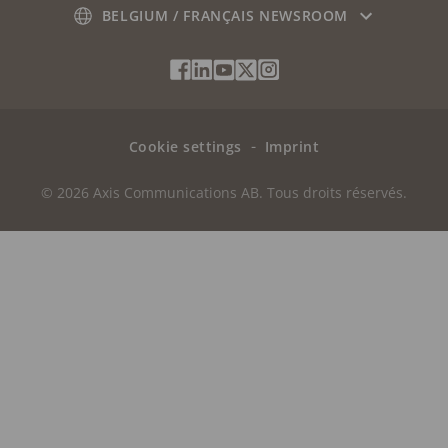
BELGIUM / FRANÇAIS NEWSROOM
sécurité d'Axis
Social
Facebook
Linkedin
Youtube
X
Instagram
Media
(Twitter)
Menu
Cookie settings
Imprint
© 2026 Axis Communications AB. Tous droits réservés.