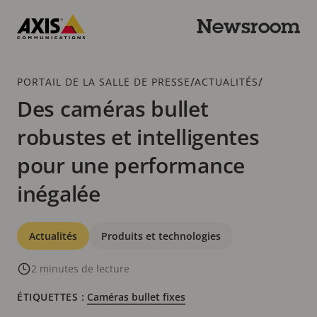
Passer
au
Newsroom
contenu
Axis
principal
Communications
Fil
/
/
PORTAIL DE LA SALLE DE PRESSE
ACTUALITÉS
d'Ariane
Des caméras bullet
robustes et intelligentes
pour une performance
inégalée
Catégories
Actualités
Produits et technologies
2 minutes de lecture
ÉTIQUETTES :
Caméras bullet fixes