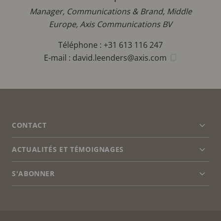
Manager, Communications & Brand, Middle
Europe, Axis Communications BV
Téléphone : +31 613 116 247
E-mail :
david.leenders@axis.com
FOOTER
CONTACT
Déve
le
men
ACTUALITÉS ET TÉMOIGNAGES
Nous contacter
Déve
le
Centre d'Expérience
men
S'ABONNER
Témoignages de clients
Déve
le
Life at Axis
men
S'abonner à la newsletter
Engineering at Axis
Abonnez-vous aux e-mails de notification sur la