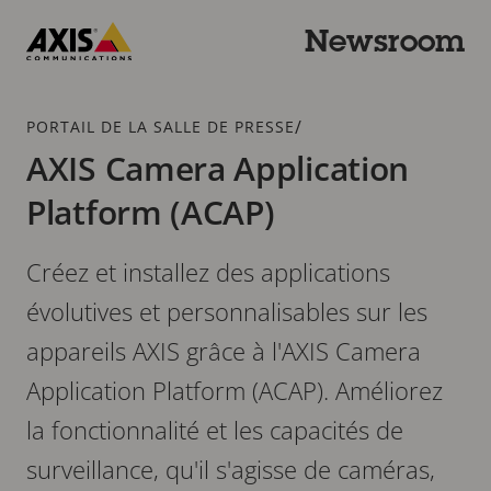
Passer
au
Newsroom
contenu
Axis
principal
Communications
Fil
/
PORTAIL DE LA SALLE DE PRESSE
d'Ariane
AXIS Camera Application
Platform (ACAP)
Créez et installez des applications
évolutives et personnalisables sur les
appareils AXIS grâce à l'AXIS Camera
Application Platform (ACAP). Améliorez
la fonctionnalité et les capacités de
surveillance, qu'il s'agisse de caméras,