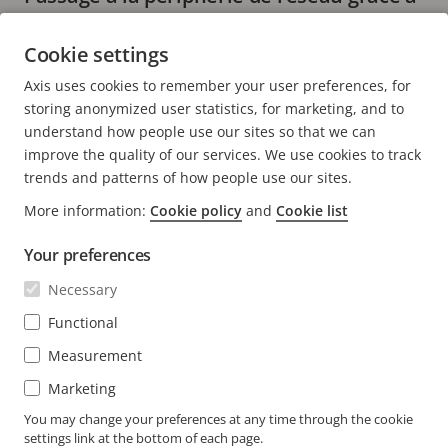
la plateforme ACAP ou comment SAFR a
donné vie à sa vision
Cookie settings
9 minutes de lecture
Axis uses cookies to remember your user preferences, for
EN SAVOIR PLUS
storing anonymized user statistics, for marketing, and to
understand how people use our sites so that we can
improve the quality of our services. We use cookies to track
trends and patterns of how people use our sites.
More information:
Cookie policy
and
Cookie list
FOOTER
CONTACT
Déve
Your preferences
le
men
ACTUALITÉS ET TÉMOIGNAGES
Necessary
Nous contacter
Déve
le
Centre d'Expérience
Functional
men
S'ABONNER
Témoignages de clients
Déve
Measurement
le
Life at Axis
men
Marketing
S'abonner à la newsletter
Engineering at Axis
Abonnez-vous aux e-mails de notification sur la
You may change your preferences at any time through the cookie
settings link at the bottom of each page.
BELGIUM / FRANÇAIS NEWSROOM