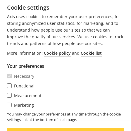
EN SAVOIR PLUS
Cookie settings
Axis uses cookies to remember your user preferences, for
PAGE
1
PAGE
2
PAGE
3
PAGE
4
PAGE
5
PAGE
>
storing anonymized user statistics, for marketing, and to
ACTUELLE
SUIVANTE
understand how people use our sites so that we can
improve the quality of our services. We use cookies to track
trends and patterns of how people use our sites.
More information:
Cookie policy
and
Cookie list
Your preferences
Necessary
Functional
Measurement
Marketing
You may change your preferences at any time through the cookie
settings link at the bottom of each page.