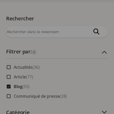
Rechercher
Filtrer par:
Nombre de filtres actifs :
1
Actualités
(36)
Article
(77)
Blog
(55)
Communiqué de presse
(28)
Catégorie