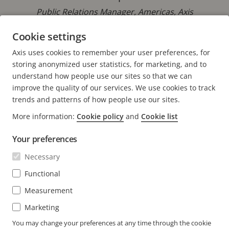
Public Relations Manager, Americas, Axis
Communications
Cookie settings
Téléphone : 978-614-3023
Axis uses cookies to remember your user preferences, for
E-mail :
Chris.Shanelaris@axis.com
storing anonymized user statistics, for marketing, and to
understand how people use our sites so that we can
improve the quality of our services. We use cookies to track
trends and patterns of how people use our sites.
More information:
Cookie policy
and
Cookie list
FOOTER
CONTACT
Déve
Your preferences
le
men
ACTUALITÉS ET TÉMOIGNAGES
Necessary
Nous contacter
Déve
le
Centre d'Expérience
Functional
men
S'ABONNER
Témoignages de clients
Déve
Measurement
le
Life at Axis
men
S'abonner à la newsletter
Marketing
Engineering at Axis
Abonnez-vous aux e-mails de notification sur la
You may change your preferences at any time through the cookie