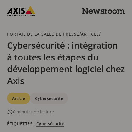
Passer
au
Newsroom
contenu
Axis
principal
Communications
Fil
/
/
PORTAIL DE LA SALLE DE PRESSE
ARTICLE
d'Ariane
Cybersécurité : intégration
à toutes les étapes du
développement logiciel chez
Axis
Catégories
Article
Cybersécurité
6 minutes de lecture
ÉTIQUETTES :
Cybersécurité