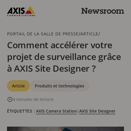
Passer
au
Newsroom
contenu
Axis
principal
Communications
Fil
/
/
PORTAIL DE LA SALLE DE PRESSE
ARTICLE
d'Ariane
Comment accélérer votre
projet de surveillance grâce
à AXIS Site Designer ?
Catégories
Article
Produits et technologies
4 minutes de lecture
ÉTIQUETTES :
AXIS Camera Station
|
AXIS Site Designer