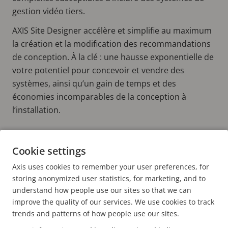
gestion vidéo tiers.
AXIS Site Designer accélère et simplifie au maximum
la création et la modification des recommandations
de conception. À la clé : une hausse exponentielle de
votre potentiel pour concevoir et vendre des
systèmes, ainsi qu’un gain de temps et des
économies incomparables de la conception à
l’installation.
Accélérez votre projet de surveillance de
Cookie settings
la conception à l'installation
Axis uses cookies to remember your user preferences, for
UTILISEZ AXIS SITE DESIGNER MAINTENANT !
storing anonymized user statistics, for marketing, and to
understand how people use our sites so that we can
improve the quality of our services. We use cookies to track
trends and patterns of how people use our sites.