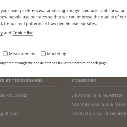
ant que Product Specialist and Global Sales Engineer a
your user preferences, for storing anonymized user statistics, for
llemagne, Alexander aime rénover sa maison dans son t
ow people use our sites so that we can improve the quality of our
ck trends and patterns of how people use our sites.
se.
cy
and
Cookie list
Measurement
Marketing
ny time through the cookie settings link at the bottom of each page.
ÉS ET TÉMOIGNAGES
S'ABONNER
es de clients
S'abonner à la newsletter
s
Abonnez-vous aux e-mails
g at Axis
notification sur la sécurité