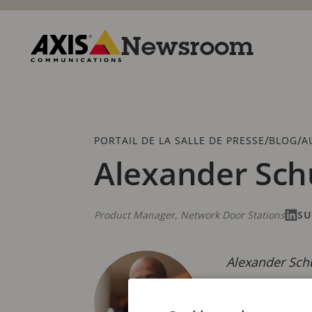
Passer
au
contenu
Newsroom
principal
Axis
Communications
Fil
/
/
PORTAIL DE LA SALLE DE PRESSE
BLOG
A
d'Ariane
Alexander Sch
Product Manager, Network Door Stations
SU
Alexander Sch
Il est respons
de la feuille d