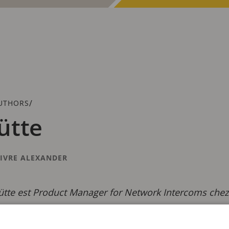
/
UTHORS
ütte
IVRE ALEXANDER
ütte est Product Manager for Network Intercoms che
able du développement de produits, de la planification
e route de notre portefeuille d’interphones Axis. Alexa