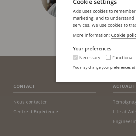
Cookie settings
travaillé en t
Axis uses cookies to remember 
Originaire d’A
marketing, and to understand h
services. We use cookies to tra
nature suédoi
More information:
Cookie poli
Your preferences
Necessary
Functional
You may change your preferences at a
FOOTER
CONTACT
ACTUALIT
Nous contacter
Témoignag
Centre d'Expérience
Life at Axi
Engineerin