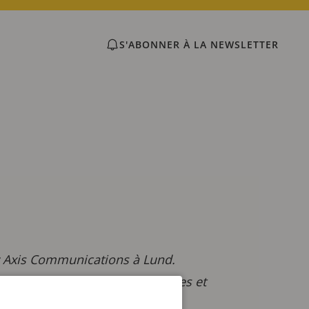
S'ABONNER À LA NEWSLETTER
z Axis Communications à Lund.
 stratégique, des plans d’affaires et
nder a rejoint Axis en 2013 et a