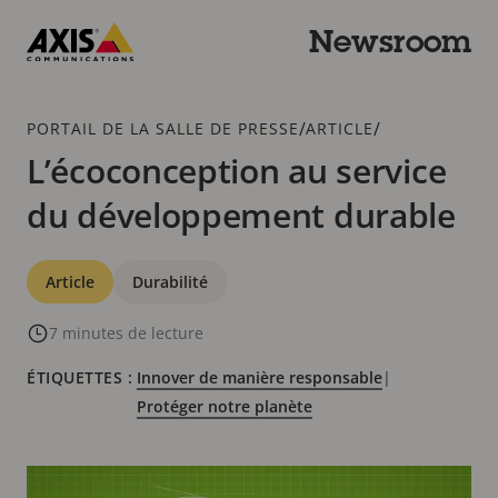
Passer
au
Newsroom
contenu
Axis
principal
Communications
Fil
/
/
PORTAIL DE LA SALLE DE PRESSE
ARTICLE
d'Ariane
L’écoconception au service
du développement durable
Catégories
Article
Durabilité
7 minutes de lecture
ÉTIQUETTES :
Innover de manière responsable
|
Protéger notre planète