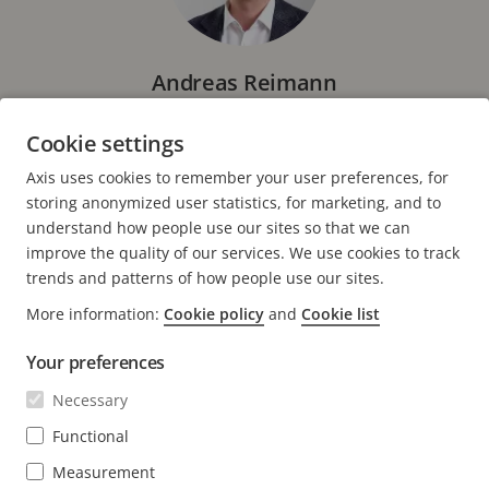
Andreas Reimann
Contact presse
Cookie settings
PR Manager DACH, Axis Communications
Axis uses cookies to remember your user preferences, for
E-mail :
andreas.reimann@axis.com
storing anonymized user statistics, for marketing, and to
understand how people use our sites so that we can
improve the quality of our services. We use cookies to track
trends and patterns of how people use our sites.
More information:
Cookie policy
and
Cookie list
FOOTER
CONTACT
Déve
Your preferences
le
men
ACTUALITÉS ET TÉMOIGNAGES
Necessary
Nous contacter
Déve
le
Centre d'Expérience
Functional
men
S'ABONNER
Témoignages de clients
Déve
Measurement
le
Life at Axis