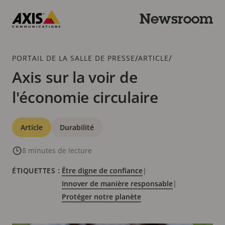
Passer
au
Newsroom
contenu
Axis
principal
Communications
Fil
/
/
PORTAIL DE LA SALLE DE PRESSE
ARTICLE
d'Ariane
Axis sur la voir de
l'économie circulaire
Catégories
Article
Durabilité
8 minutes de lecture
ÉTIQUETTES :
Être digne de confiance
|
Innover de manière responsable
|
Protéger notre planète