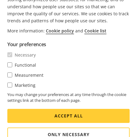
understand how people use our sites so that we can
improve the quality of our services. We use cookies to track
trends and patterns of how people use our sites.
More information:
Cookie policy
and
Cookie list
FOOTER
CONTACT
Déve
Your preferences
le
men
ACTUALITÉS ET TÉMOIGNAGES
Necessary
Nous contacter
Déve
le
Centre d'Expérience
Functional
men
S'ABONNER
Témoignages de clients
Déve
Measurement
le
Life at Axis
men
S'abonner à la newsletter
Marketing
Engineering at Axis
Abonnez-vous aux e-mails de notification sur la
You may change your preferences at any time through the cookie
settings link at the bottom of each page.
SWITZERLAND / FRANÇAIS NEWSROOM
sécurité d'Axis
ACCEPT ALL
Social
Facebook
Linkedin
Youtube
X
Instagram
Media
(Twitter)
Menu
ONLY NECESSARY