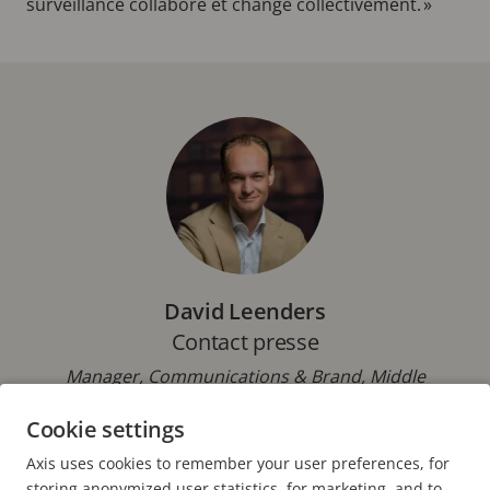
surveillance collabore et change collectivement. »
David Leenders
Contact presse
Manager, Communications & Brand, Middle
Europe, Axis Communications BV
Cookie settings
Téléphone : +31 613 116 247
Axis uses cookies to remember your user preferences, for
E-mail :
david.leenders@axis.com
storing anonymized user statistics, for marketing, and to