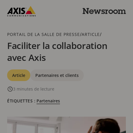
Passer
au
Newsroom
contenu
Axis
principal
Communications
Fil
/
/
PORTAIL DE LA SALLE DE PRESSE
ARTICLE
d'Ariane
Faciliter la collaboration
avec Axis
Catégories
Article
Partenaires et clients
3 minutes de lecture
ÉTIQUETTES :
Partenaires