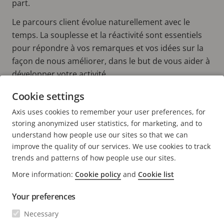
part.
Le parcours client évolue naturellement avec le
temps. La souplesse et la réactivité sont essentiels
pour répondre à vos remarques et vos idées sur la
façon de nous améliorer, dans le but de vous aider à
développer votre activité.
Cookie settings
En savoir plus:
Axis uses cookies to remember your user preferences, for
RÉSEAU DE PARTENAIRES AXIS
storing anonymized user statistics, for marketing, and to
understand how people use our sites so that we can
improve the quality of our services. We use cookies to track
trends and patterns of how people use our sites.
More information:
Cookie policy
and
Cookie list
FOOTER
CONTACT
Déve
Your preferences
le
men
ACTUALITÉS ET TÉMOIGNAGES
Necessary
Nous contacter
Déve
le