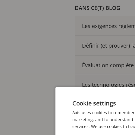
DANS CE(T) BLOG
Les exigences réglem
Définir (et prouver) l
Évaluation complète 
Les technologies rés
Cookie settings
Atténuer l’ensemble 
Axis uses cookies to remember 
marketing, and to understand h
La cybersécurité res
services. We use cookies to tra