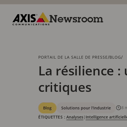
Passer
au
contenu
Newsroom
principal
Axis
Communications
Fil
/
/
PORTAIL DE LA SALLE DE PRESSE
BLOG
d'Ariane
La résilience :
critiques
Catégories
8 
Blog
Solutions pour l'industrie
ÉTIQUETTES :
Analyses
|
Intelligence artificiell