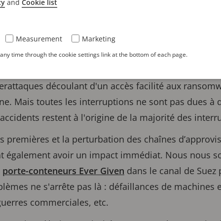
cy
and
Cookie list
lus facultative, mais bel et bien incontournable
Measurement
Marketing
ny time through the cookie settings link at the bottom of each page.
es risques d’interruption sont nombreux et toujours p
yberattaques découlant d'un accès facilité aux ranso
. Mais toutes les interruptions ne sont pas dues à d
accidents restent à l'origine de la majorité des interr
s premières et la perturbation des chaînes d’appro
nt également avoir un impact immédiat. Nous nous s
u
porte-conteneurs Ever Given
dans le canal de Suez 
oblèmes ne s'arrête pas là : défaillances de machines 
 guerres commerciales, etc.