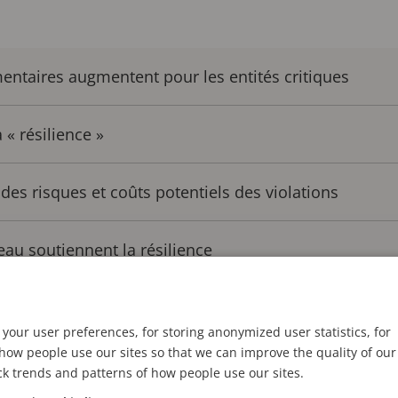
entaires augmentent pour les entités critiques
a « résilience »
des risques et coûts potentiels des violations
eau soutiennent la résilience
des risques
your user preferences, for storing anonymized user statistics, for
ow people use our sites so that we can improve the quality of our
te un domaine clé du risque
ck trends and patterns of how people use our sites.