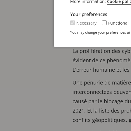
More information:
Cookie poli
La résilience n'est p
Your preferences
Necessary
Functional
You may change your preferences at a
Dans les entreprises, l
La prolifération des c
évident de ce phénomène
L'erreur humaine et les 
Une pénurie de matière
interconnectées peuve
causé par le blocage d
2021. Et la liste des pr
conflits géopolitiques,