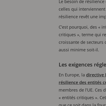
Le besoin de résilience
celles qui interviennent
résilience revêt une im
C’est pourquoi, des « in
critiques », terme qui r
croissante de secteurs 
aussi minime soit-il.
Les exigences régl
En Europe, la
directive
résilience des entités c
membres de l’UE. Ces di
« entités critiques ». 
que ce soit dans la fou