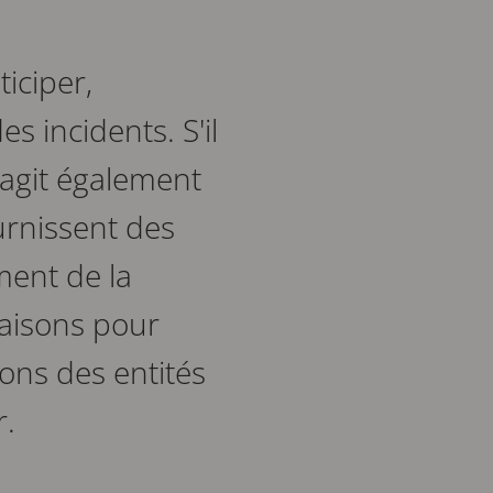
iciper,
es incidents. S'il
s'agit également
urnissent des
ment de la
 raisons pour
ions des entités
r.