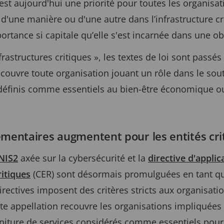
 est aujourd'hui une priorité pour toutes les organis
 d'une manière ou d'une autre dans l’infrastructure cr
portance si capitale qu’elle s'est incarnée dans une o
frastructures critiques », les textes de loi sont passés
ecouvre toute organisation jouant un rôle dans le sout
définis comme essentiels au bien-être économique ou
ementaires augmentent pour les entités cri
 NIS2
axée sur la cybersécurité et la
directive d'applic
ritiques
(CER) sont désormais promulguées en tant que
rectives imposent des critères stricts aux organisat
Cette appellation recouvre les organisations impliqué
rniture de services considérés comme essentiels pour