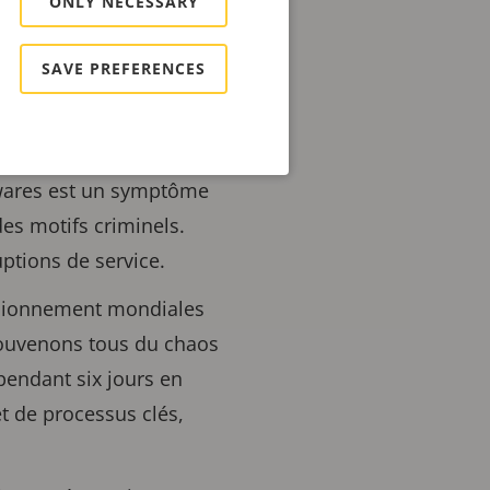
ONLY NECESSARY
SAVE PREFERENCES
lus présents.
mwares est un symptôme
es motifs criminels.
uptions de service.
visionnement mondiales
ouvenons tous du chaos
pendant six jours en
et de processus clés,