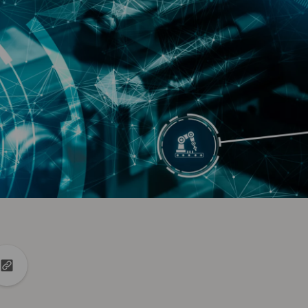
ok
 Linkedin
er dans X
Copier url dans le presse-papiers