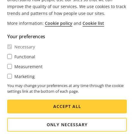
improve the quality of our services. We use cookies to track
trends and patterns of how people use our sites.
More information:
Cookie policy
and
Cookie list
FOOTER
CONTACT
Déve
Your preferences
le
men
ACTUALITÉS ET TÉMOIGNAGES
Necessary
Nous contacter
Déve
le
Centre d'Expérience
Functional
men
S'ABONNER
Témoignages de clients
Déve
Measurement
le
Life at Axis
men
S'abonner à la newsletter
Marketing
Engineering at Axis
Abonnez-vous aux e-mails de notification sur la
You may change your preferences at any time through the cookie
settings link at the bottom of each page.
SWITZERLAND / FRANÇAIS NEWSROOM
sécurité d'Axis
ACCEPT ALL
Social
Facebook
Linkedin
Youtube
X
Instagram
Media
(Twitter)
Menu
ONLY NECESSARY
Cookie settings
Imprint