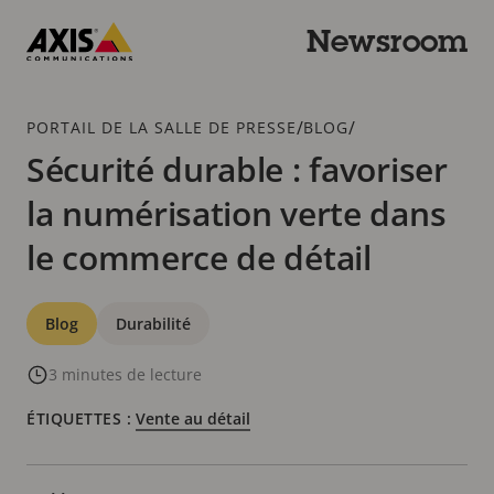
Passer
au
Newsroom
contenu
Axis
principal
Communications
Fil
/
/
PORTAIL DE LA SALLE DE PRESSE
BLOG
d'Ariane
Sécurité durable : favoriser
la numérisation verte dans
le commerce de détail
Catégories
Blog
Durabilité
3 minutes de lecture
ÉTIQUETTES :
Vente au détail