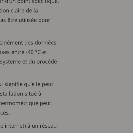
r d’un point spécifique.
on claire de la
s être utilisée pour
ultanément des données
ses entre -40 °C et
u système et du procédé
 signifie qu’elle peut
stallation situé à
 thermométrique peut
cès.
e internet) à un réseau