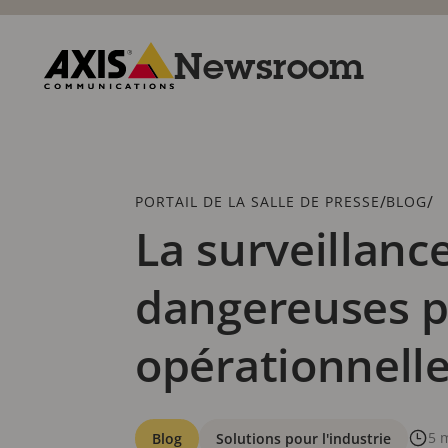
Passer
au
contenu
Newsroom
principal
Axis
Communications
Fil
/
/
PORTAIL DE LA SALLE DE PRESSE
BLOG
d'Ariane
La surveillanc
dangereuses pe
opérationnell
Catégories
5 
Blog
Solutions pour l'industrie