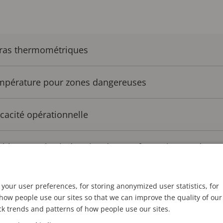
éras thermométriques
température pour zones dangereuses
icacité opérationnelle
ables pour les industries de transformation moderne
your user preferences, for storing anonymized user statistics, for
une augmentation rapide de la température peut être u
ow people use our sites so that we can improve the quality of our
ck trends and patterns of how people use our sites.
 que le risque émane d’un processus, d’une machine o