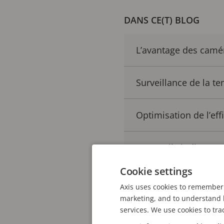
DANS CE(T) BLOG
L’avantage des cam
Surveillance de la 
Optimisation de l’eff
Des outils indispens
Cookie settings
Axis uses cookies to remember 
Ce qui est plus grave, 
marketing, and to understand h
services. We use cookies to tra
coureur d’un incendie,