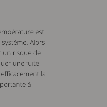
température est
u système. Alors
r un risque de
uer une fuite
 efficacement la
portante à