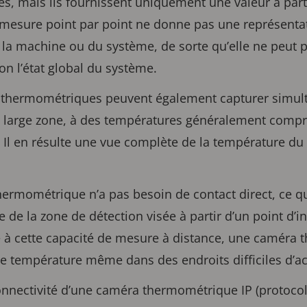
s, mais ils fournissent uniquement une valeur à parti
mesure point par point ne donne pas une représentati
la machine ou du système, de sorte qu’elle ne peut pa
on l’état global du système.
as thermométriques peuvent également capturer sim
 large zone, à des températures généralement compri
F). Il en résulte une vue complète de la température d
ermométrique n’a pas besoin de contact direct, ce qui
e de la zone de détection visée à partir d’un point d’in
e à cette capacité de mesure à distance, une caméra
e température même dans des endroits difficiles d’ac
 connectivité d’une caméra thermométrique IP (protocol