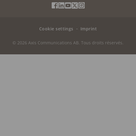
Social
Facebook
Linkedin
Youtube
X
Instagram
Media
(Twitter)
Menu
Cookie settings
Imprint
© 2026 Axis Communications AB. Tous droits réservés.