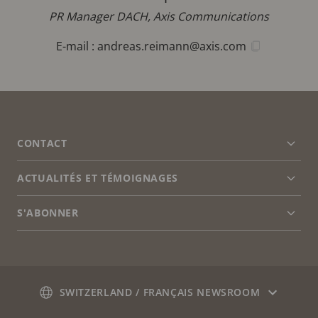
PR Manager DACH, Axis Communications
E-mail :
andreas.reimann@axis.com
FOOTER
CONTACT
Déve
le
men
ACTUALITÉS ET TÉMOIGNAGES
Nous contacter
Déve
le
Centre d'Expérience
men
S'ABONNER
Témoignages de clients
Déve
le
Life at Axis
men
S'abonner à la newsletter
Engineering at Axis
Abonnez-vous aux e-mails de notification sur la
SWITZERLAND / FRANÇAIS NEWSROOM
sécurité d'Axis