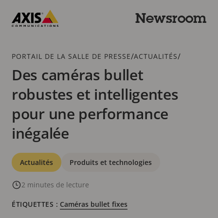
Passer
au
Newsroom
contenu
Axis
principal
Communications
Fil
/
/
PORTAIL DE LA SALLE DE PRESSE
ACTUALITÉS
d'Ariane
Des caméras bullet
robustes et intelligentes
pour une performance
inégalée
Catégories
Actualités
Produits et technologies
2 minutes de lecture
ÉTIQUETTES :
Caméras bullet fixes