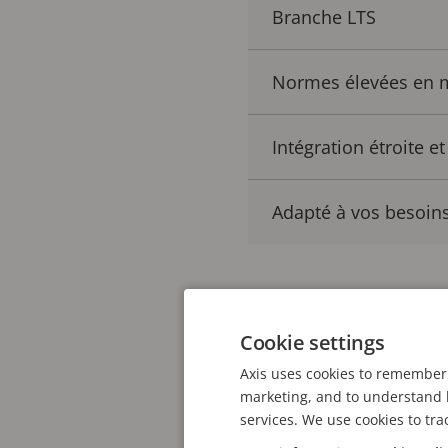
Branche LTS
Normes élevées en m
Intégration étroite e
Adapté à vos besoin
Dans cet article, nous 
Cookie settings
raison pour laquelle vo
Axis uses cookies to remember 
version, plus optimale.
marketing, and to understand h
services. We use cookies to tra
Développé à l’aide de 