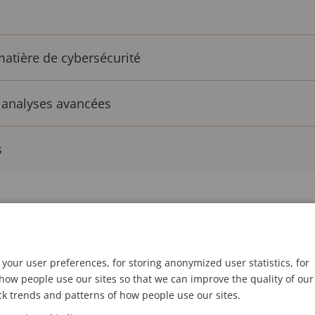
atière de cybersécurité
t analyses avancées
s
discuterons des avantages de ce puissant système d’exp
us devez toujours vous assurer que vos périphériques 
your user preferences, for storing anonymized user statistics, for
ow people use our sites so that we can improve the quality of our
ck trends and patterns of how people use our sites.
composants open source éprouvés, notre puissant sys