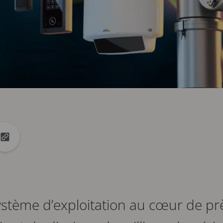
ok
 Linkedin
er dans X
Copier url dans le presse-papiers
système d’exploitation au cœur de pr