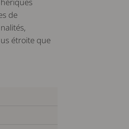
iphériques
es de
nalités,
lus étroite que