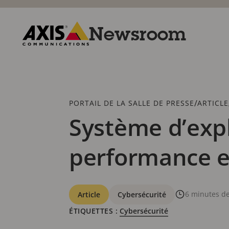
Passer
au
contenu
Newsroom
principal
Axis
Communications
Fil
/
PORTAIL DE LA SALLE DE PRESSE
ARTICLE
d'Ariane
Système d’expl
performance et
Catégories
6 minutes de
Article
Cybersécurité
ÉTIQUETTES :
Cybersécurité