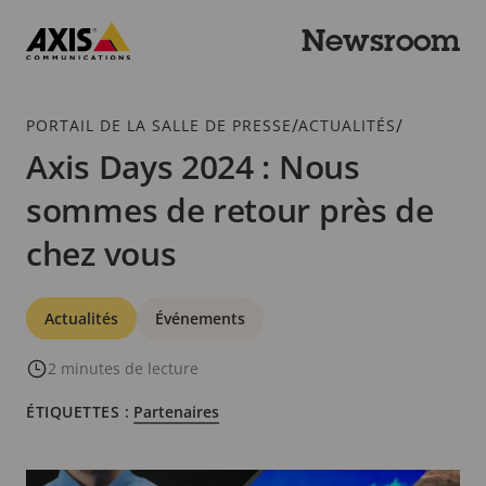
Passer
au
Newsroom
contenu
Axis
principal
Communications
Fil
/
/
PORTAIL DE LA SALLE DE PRESSE
ACTUALITÉS
d'Ariane
Axis Days 2024 : Nous
sommes de retour près de
chez vous
Catégories
Actualités
Événements
2 minutes de lecture
ÉTIQUETTES :
Partenaires