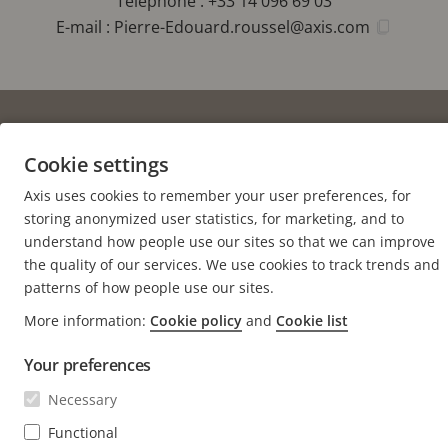
Téléphone : +33 14 096 69 03
E-mail :
Pierre-Edouard.roussel@axis.com
FOOTER
Cookie settings
CONTACT
Déve
le
Axis uses cookies to remember your user preferences, for
men
ACTUALITÉS ET TÉMOIGNAGES
Nous contacter
storing anonymized user statistics, for marketing, and to
Déve
le
understand how people use our sites so that we can improve
Centre d'Expérience
men
S'ABONNER
the quality of our services. We use cookies to track trends and
Témoignages de clients
Déve
le
patterns of how people use our sites.
Life at Axis
men
S'abonner à la newsletter
More information:
Cookie policy
and
Cookie list
Engineering at Axis
Abonnez-vous aux e-mails de notification sur la
Your preferences
FRANCE / FRANÇAIS NEWSROOM
sécurité d'Axis
Necessary
Social
Functional
Facebook
Linkedin
Youtube
X
Instagram
Media