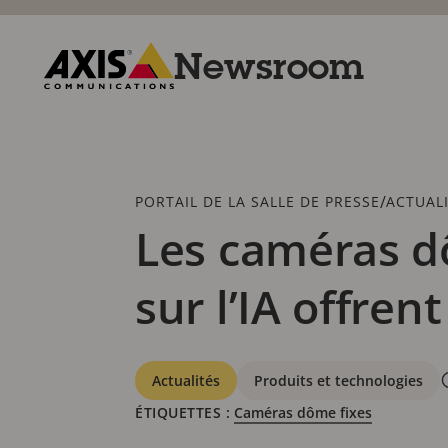
Passer
au
contenu
Newsroom
principal
Axis
Communications
Fil
/
PORTAIL DE LA SALLE DE PRESSE
ACTUAL
d'Ariane
Les caméras d
sur l’IA offre
Catégories
Actualités
Produits et technologies
ÉTIQUETTES :
Caméras dôme fixes