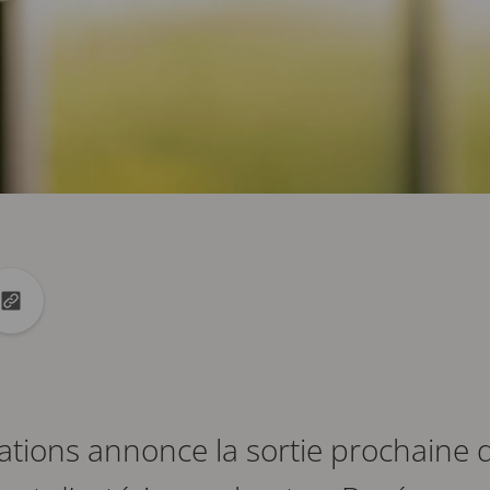
ok
 Linkedin
er dans X
Copier url dans le presse-papiers
tions annonce la sortie prochaine 