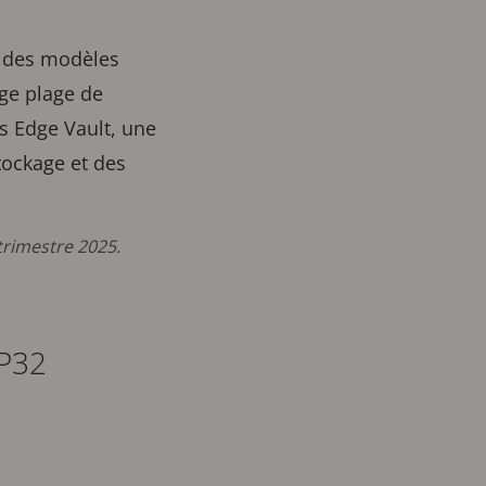
t des modèles
rge plage de
is Edge Vault, une
tockage et des
d trimestre 2025.
 P32