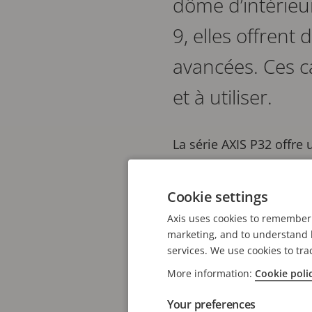
dôme d’intérieu
9, elles offrent
avancées. Ces ca
et à utiliser.
La série AXIS P32 offre
Lightfinder 2.0 et Foren
dans la quasi-obscurité 
Cookie settings
permet la surveillance d
Axis uses cookies to remember 
marketing, and to understand h
Reposant sur l’ARTPEC-9
services. We use cookies to tra
permettent d’exécuter d
More information:
Cookie poli
sont livrées avec AXIS O
Your preferences
personnes, les véhicules