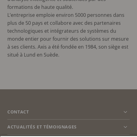
formations de haute qualité.
L’entreprise emploie environ 5000 personnes dans
plus de 50 pays et collabore avec des partenaires
technologiques et intégrateurs de systèmes du
monde entier pour fournir des solutions sur mesure
à ses clients. Axis a été fondée en 1984, son siège est
situé à Lund en Suède.
FOOTER
CONTACT
Déve
le
men
ACTUALITÉS ET TÉMOIGNAGES
Nous contacter
Déve
le