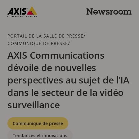
Passer
au
Newsroom
contenu
Axis
principal
Communications
Fil
/
PORTAIL DE LA SALLE DE PRESSE
d'Ariane
/
COMMUNIQUÉ DE PRESSE
AXIS Communications
dévoile de nouvelles
perspectives au sujet de l’IA
dans le secteur de la vidéo
surveillance
Catégories
Communiqué de presse
Tendances et innovations