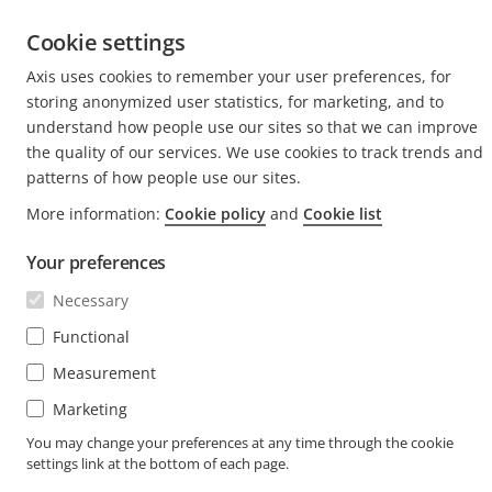
Centre d'Expérience
men
S'ABONNER
Témoignages de clients
Déve
Cookie settings
le
Life at Axis
men
S'abonner à la newsletter
Axis uses cookies to remember your user preferences, for
Engineering at Axis
storing anonymized user statistics, for marketing, and to
Abonnez-vous aux e-mails de notification sur la
understand how people use our sites so that we can improve
FRANCE / FRANÇAIS NEWSROOM
sécurité d'Axis
the quality of our services. We use cookies to track trends and
patterns of how people use our sites.
Social
Facebook
Linkedin
Youtube
X
Instagram
More information:
Cookie policy
and
Cookie list
Media
(Twitter)
Menu
Your preferences
Cookie settings
Imprint
Necessary
© 2026 Axis Communications AB. Tous droits réservés.
Functional
Measurement
Marketing
You may change your preferences at any time through the cookie
settings link at the bottom of each page.