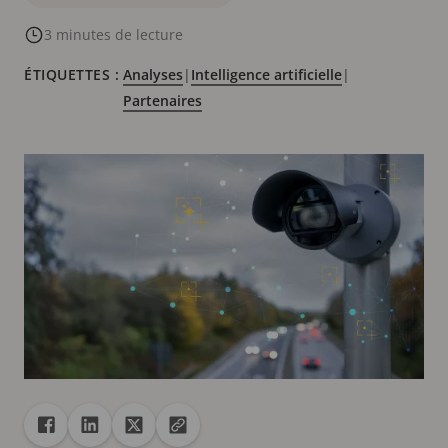
3 minutes de lecture
ÉTIQUETTES :
Analyses
|
Intelligence artificielle
|
Partenaires
Partager
Partager dans Facebook
Partager dans Linkedin
Partager dans X
Copier url dans le presse-papiers