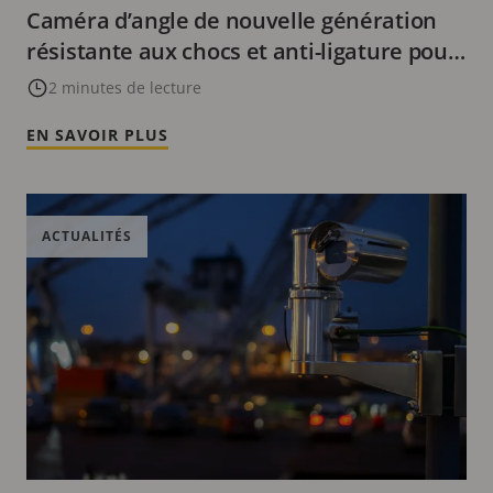
Caméra d’angle de nouvelle génération
résistante aux chocs et anti-ligature pour
les installations de haute sécurité
2 minutes de lecture
EN SAVOIR PLUS
ACTUALITÉS