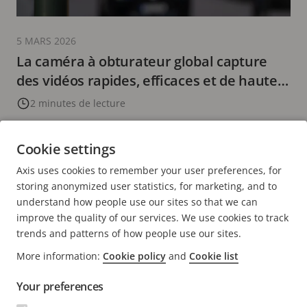
5 MARS 2026
La caméra à obturateur global capture
des vidéos rapides, efficaces et de haute
qualité sans compromis
2 minutes de lecture
EN SAVOIR PLUS
Cookie settings
Axis uses cookies to remember your user preferences, for
PAGE
<
PAGE
1
PAGE
2
PAGE
3
PAGE
4
PAGE
5
PAGE
>
storing anonymized user statistics, for marketing, and to
PRÉCÉDENTE
ACTUELLE
SUIVANTE
understand how people use our sites so that we can
improve the quality of our services. We use cookies to track
trends and patterns of how people use our sites.
More information:
Cookie policy
and
Cookie list
Your preferences