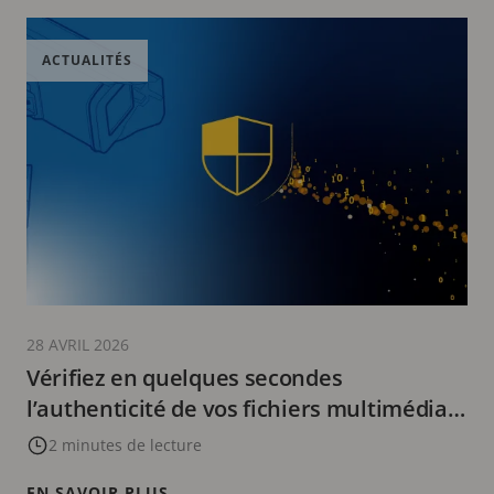
ACTUALITÉS
28 AVRIL 2026
Vérifiez en quelques secondes
l’authenticité de vos fichiers multimédias
avec Axis signed media verifier
2 minutes de lecture
EN SAVOIR PLUS