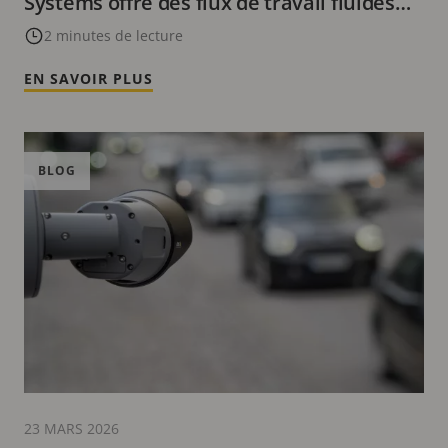
Systems offre des flux de travail fluides
basés sur le cloud et une configuration
2 minutes de lecture
simple.
EN SAVOIR PLUS
BLOG
23 MARS 2026