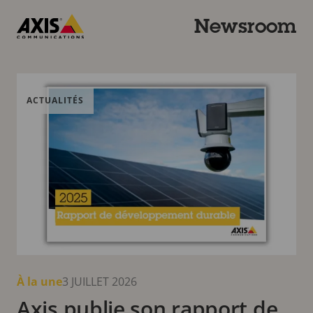
Passer
au
Newsroom
contenu
Axis
principal
Newsroom
Communications
slide
1
of 3
Dernières actualités et derniers témoignages
ACTUALITÉS
À la une
3 JUILLET 2026
Axis publie son rapport de