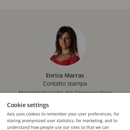
Enrica Marras
Contatto stampa
Marketing Specialist, Axis Communications
Cookie settings
Telefono: +39 02 8424 5762
E-mail:
enrica.marras@axis.com
Axis uses cookies to remember your user preferences, for
storing anonymized user statistics, for marketing, and to
understand how people use our sites so that we can