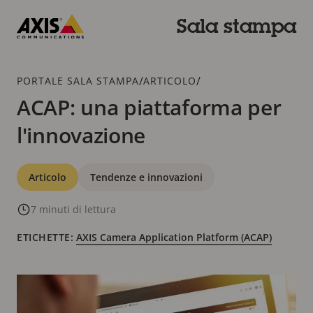
Salta
al
Sala stampa
contenuto
Axis
principale
Communications
Breadcrumb
/
/
PORTALE SALA STAMPA
ARTICOLO
ACAP: una piattaforma per
l'innovazione
Categorie
Articolo
Tendenze e innovazioni
7 minuti di lettura
ETICHETTE:
AXIS Camera Application Platform (ACAP)