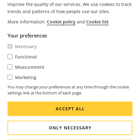
improve the quality of our services. We use cookies to track
trends and patterns of how people use our sites.
FOOTER
More information:
Cookie policy
and
Cookie list
CONTATTO
Espa
il
Your preferences
men
NOVITÀ E STORIE
Contattaci
Espa
Necessary
il
Experience Center
men
ISCRIVITI
Casi di successo dei clienti
Functional
Espa
il
Life at Axis
men
Measurement
Iscriviti alla newsletter
Engineering at Axis
Marketing
Iscriviti alle e-mail di notifica di sicurezza di Axis
You may change your preferences at any time through the cookie
ITALY / ITALIANO SALA STAMPA
settings link at the bottom of each page.
Social
ACCEPT ALL
Facebook
Linkedin
Youtube
X
Instagram
Media
(Twitter)
Menu
ONLY NECESSARY
Cookie settings
Note legali (Imprint)