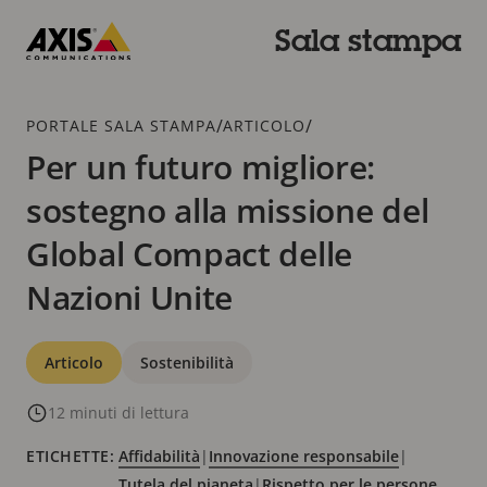
Salta
al
Sala stampa
contenuto
Axis
principale
Communications
Breadcrumb
/
/
PORTALE SALA STAMPA
ARTICOLO
Per un futuro migliore:
sostegno alla missione del
Global Compact delle
Nazioni Unite
Categorie
Articolo
Sostenibilità
12 minuti di lettura
ETICHETTE:
Affidabilità
|
Innovazione responsabile
|
Tutela del pianeta
|
Rispetto per le persone