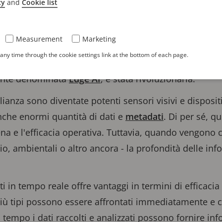
cy
and
Cookie list
EC
, il nostro chip sviluppato internamente, alla base
di video sorveglianzac, da diversi anni l'analisi basa
Measurement
Marketing
amere stesse. In combinazione con il miglioramento con
ny time through the cookie settings link at the bottom of each page.
à di riconoscimento avanzato degli oggetti e di analisi
nte denominata
Edge AI
, è stata rivoluzionaria.
ianza sono diventate potenti sensori visivi e dispositi
che enormi quantità di dati e
metadati
. Di per sé, q
a e l'efficacia operativa. Tuttavia, quando vengono c
audio, ambientali o altro ancora - la profondità delle 
 in tempo reale offre vantaggi in termini di efficacia
 più tipi possono essere affrontati immediatamente e c
 tempo i dati raccolti e analizzati possono fornire in