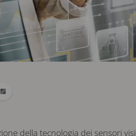
k
Linkedin
idi con X
Copia URL negli Appunti
ione della tecnologia dei sensori visi