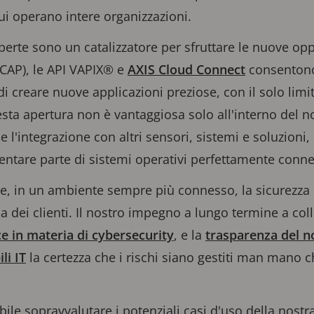
ui operano intere organizzazioni.
perte sono un catalizzatore per sfruttare le nuove op
CAP), le API VAPIX® e
AXIS Cloud Connect
consentono
i creare nuove applicazioni preziose, con il solo limit
a apertura non è vantaggiosa solo all'interno del no
 l'integrazione con altri sensori, sistemi e soluzioni
ventare parte di sistemi operativi perfettamente conne
, in un ambiente sempre più connesso, la sicurezza 
 dei clienti. Il nostro impegno a lungo termine a col
ce in materia di cybersecurity
, e la
trasparenza del n
li IT
la certezza che i rischi siano gestiti man mano c
le sopravvalutare i potenziali casi d'uso della nostr