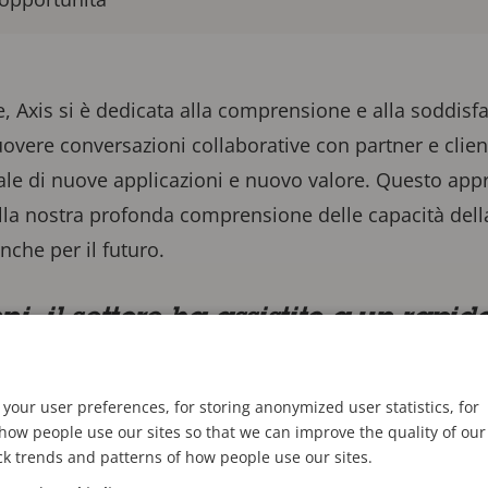
e, Axis si è dedicata alla comprensione e alla soddisf
muovere conversazioni collaborative con partner e clie
le di nuove applicazioni e nuovo valore. Questo appr
lla nostra profonda comprensione delle capacità dell
nche per il futuro.
ni, il settore ha assistito a un rapid
ndo la porta a un numero quasi infi
icazioni basate sulla piattaforma t
your user preferences, for storing anonymized user statistics, for
ow people use our sites so that we can improve the quality of our
ck trends and patterns of how people use our sites.
, Business Development Manager - Future Business, Axis Co