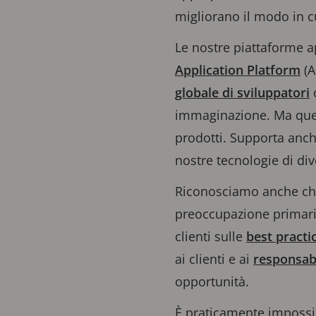
migliorano il modo in c
Le nostre piattaforme a
Application Platform
(A
globale di sviluppatori
d
immaginazione. Ma quest
prodotti. Supporta anche
nostre tecnologie di di
Riconosciamo anche che
preoccupazione primaria
clienti sulle
best practi
ai clienti e ai
responsabi
opportunità.
È praticamente impossibi