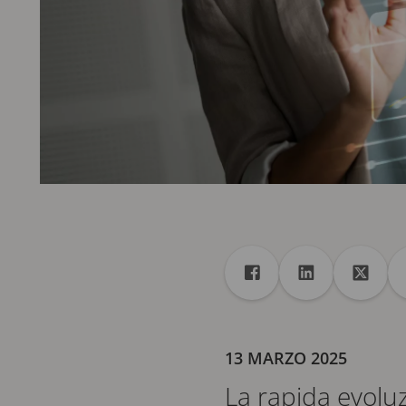
Condivisione
Condividi con Faceboo
Condividi con 
Condiv
13 MARZO 2025
La rapida evoluz