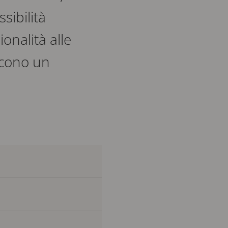
sibilità
onalità alle
ducono un