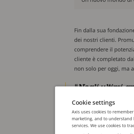
Fin dalla sua fondazion
dei nostri clienti. Pro
comprendere il potenzia
cliente è completato da
non solo per oggi, ma a
Negli ultimi an
modifiche, apre
Cookie settings
potenziali appl
Axis uses cookies to remember 
marketing, and to understand h
services. We use cookies to tra
- Carl Staël von Holstein