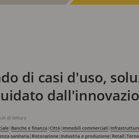
 di casi d'uso, soluz
 guidato dall'innovazi
uti di lettura
ciale
|
Banche e finanza
|
Città
|
Immobili commerciali
|
Infrastrutture
enza sanitaria
|
Ristorazione
|
Industria e produzione
|
Retail
|
Tecno