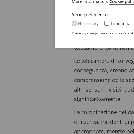
More information:
Cookie poli
Il
system-on-chip ARTP
Your preferences
delle nostre telecamere 
Necessary
Functional
all'interno delle telec
You may change your preferences at a
immagine, la funzionalit
telecamere, comuneme
Le telecamere di sorvegl
conseguenza, creano an
comprensione della scen
altri sensori - visivi, 
significativamente.
La combinazione dei dati
efficienza. Incidenti di
appropriate, mentre nel