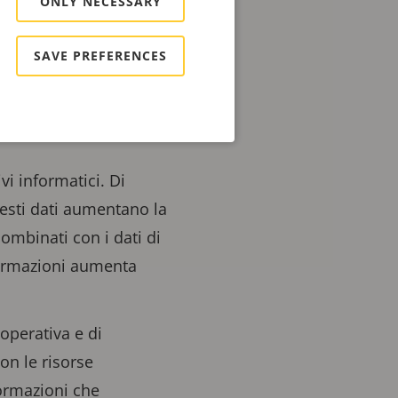
ONLY NECESSARY
 della maggior parte
ta sul deep learning
SAVE PREFERENCES
tinuo della qualità di
 all'interno delle
vi informatici. Di
uesti dati aumentano la
ombinati con i dati di
informazioni aumenta
 operativa e di
on le risorse
formazioni che