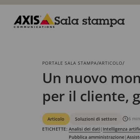
Salta
al
contenuto
Sala stampa
principale
Axis
Communications
Breadcrumb
/
/
PORTALE SALA STAMPA
ARTICOLO
Un nuovo mondo
per il cliente,
Categorie
6 min
Articolo
Soluzioni di settore
ETICHETTE:
Analisi dei dati
|
Intelligenza artifi
Pubblica amministrazione
|
Assist