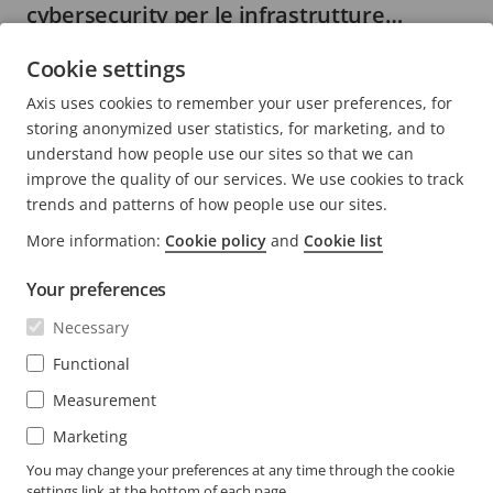
cybersecurity per le infrastrutture
critiche e le operazioni industriali
7 minuti di lettura
Cookie settings
MAGGIORI INFORMAZIONI
Axis uses cookies to remember your user preferences, for
storing anonymized user statistics, for marketing, and to
understand how people use our sites so that we can
improve the quality of our services. We use cookies to track
trends and patterns of how people use our sites.
FOOTER
More information:
Cookie policy
and
Cookie list
CONTATTO
Espa
il
Your preferences
men
NOVITÀ E STORIE
Contattaci
Espa
Necessary
il
Experience Center
men
ISCRIVITI
Casi di successo dei clienti
Functional
Espa
il
Life at Axis
men
Measurement
Iscriviti alla newsletter
Engineering at Axis
Marketing
Iscriviti alle e-mail di notifica di sicurezza di Axis
You may change your preferences at any time through the cookie
ITALY / ITALIANO SALA STAMPA
settings link at the bottom of each page.