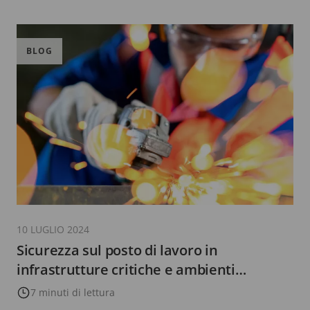
BLOG
10 LUGLIO 2024
Sicurezza sul posto di lavoro in
infrastrutture critiche e ambienti
industriali: minimizzare i rischi,
7 minuti di lettura
massimizzare la continuità operativa