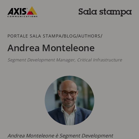
Salta
al
Sala stampa
contenuto
Axis
principale
Communications
Breadcrumb
/
/
/
PORTALE SALA STAMPA
BLOG
AUTHORS
Andrea Monteleone
Segment Development Manager, Critical Infrastructure
Andrea Monteleone è Segment Development