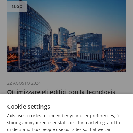
BLOG
22 AGOSTO 2024
Ottimizzare gli edifici con la tecnologia
3 minuti di lettura
Cookie settings
MAGGIORI INFORMAZIONI
Axis uses cookies to remember your user preferences, for
storing anonymized user statistics, for marketing, and to
understand how people use our sites so that we can