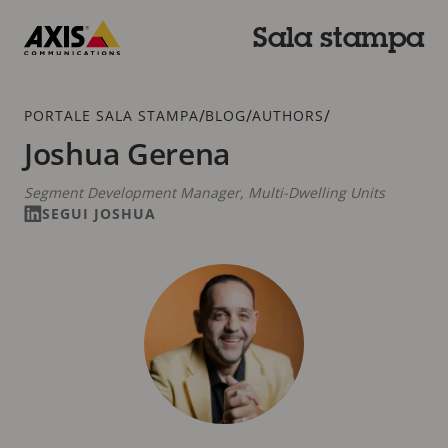
Salta
al
Sala stampa
contenuto
Axis
principale
Communications
Breadcrumb
/
/
/
PORTALE SALA STAMPA
BLOG
AUTHORS
Joshua Gerena
Segment Development Manager, Multi-Dwelling Units
SEGUI JOSHUA