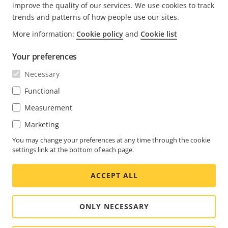
improve the quality of our services. We use cookies to track
trends and patterns of how people use our sites.
FOOTER
More information:
Cookie policy
and
Cookie list
CONTATTO
Espa
il
Your preferences
men
NOVITÀ E STORIE
Contattaci
Espa
Necessary
il
Experience Center
men
ISCRIVITI
Casi di successo dei clienti
Functional
Espa
il
Life at Axis
men
Measurement
Iscriviti alla newsletter
Engineering at Axis
Marketing
Iscriviti alle e-mail di notifica di sicurezza di Axis
You may change your preferences at any time through the cookie
ITALY / ITALIANO SALA STAMPA
settings link at the bottom of each page.
Social
ACCEPT ALL
Facebook
Linkedin
Youtube
X
Instagram
Media
(Twitter)
Menu
ONLY NECESSARY
Cookie settings
Note legali (Imprint)