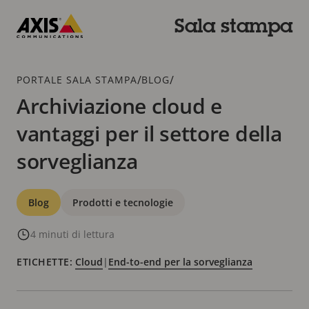
Salta
al
Sala stampa
contenuto
Axis
principale
Communications
Breadcrumb
/
/
PORTALE SALA STAMPA
BLOG
Archiviazione cloud e
vantaggi per il settore della
sorveglianza
Categorie
Blog
Prodotti e tecnologie
4 minuti di lettura
ETICHETTE:
Cloud
|
End-to-end per la sorveglianza