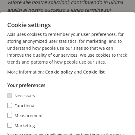
valore alle nostre soluzioni, contribuendo in ultima
analisi al nostro successo a lungo termine sul
mercato.
Cookie settings
LEGGI ALTRI POST DI JUSTINE
Axis uses cookies to remember your user preferences, for
storing anonymized user statistics, for marketing, and to
understand how people use our sites so that we can
improve the quality of our services. We use cookies to track
trends and patterns of how people use our sites.
FOOTER
More information:
Cookie policy
and
Cookie list
CONTATTO
Espa
il
Your preferences
men
NOVITÀ E STORIE
Contattaci
Espa
Necessary
il
Experience Center
men
ISCRIVITI
Casi di successo dei clienti
Functional
Espa
il
Life at Axis
men
Measurement
Iscriviti alla newsletter
Engineering at Axis
Marketing
Iscriviti alle e-mail di notifica di sicurezza di Axis
You may change your preferences at any time through the cookie