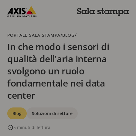
Salta
al
Sala stampa
contenuto
Axis
principale
Communications
Breadcrumb
/
/
PORTALE SALA STAMPA
BLOG
In che modo i sensori di
qualità dell'aria interna
svolgono un ruolo
fondamentale nei data
center
Categorie
Blog
Soluzioni di settore
5 minuti di lettura