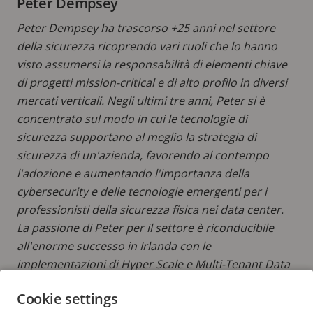
Peter Dempsey
Peter Dempsey ha trascorso +25 anni nel settore
della sicurezza ricoprendo vari ruoli che lo hanno
visto assumersi la responsabilità di elementi chiave
di progetti mission-critical e di alto profilo in diversi
mercati verticali. Negli ultimi tre anni, Peter si è
concentrato sul modo in cui le tecnologie di
sicurezza supportano al meglio la strategia di
sicurezza di un'azienda, favorendo al contempo
l'adozione e aumentando l'importanza della
cybersecurity e delle tecnologie emergenti per i
professionisti della sicurezza fisica nei data center.
La passione di Peter per il settore è riconducibile
all'enorme successo in Irlanda con le
implementazioni di Hyper Scale e Multi-Tenant Data
Centre (MTDC) negli ultimi anni.
Cookie settings
LEGGI ALTRI POST DI PETER