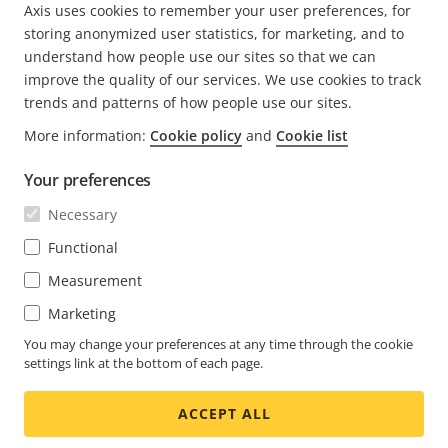
Axis uses cookies to remember your user preferences, for
storing anonymized user statistics, for marketing, and to
understand how people use our sites so that we can
improve the quality of our services. We use cookies to track
trends and patterns of how people use our sites.
FOOTER
More information:
Cookie policy
and
Cookie list
CONTATTO
Espa
il
Your preferences
men
NOVITÀ E STORIE
Contattaci
Espa
Necessary
il
Experience Center
men
ISCRIVITI
Casi di successo dei clienti
Functional
Espa
il
Life at Axis
men
Measurement
Iscriviti alla newsletter
Engineering at Axis
Marketing
Iscriviti alle e-mail di notifica di sicurezza di Axis
You may change your preferences at any time through the cookie
ITALY / ITALIANO SALA STAMPA
settings link at the bottom of each page.
Social
ACCEPT ALL
Facebook
Linkedin
Youtube
X
Instagram
Media
(Twitter)
Menu